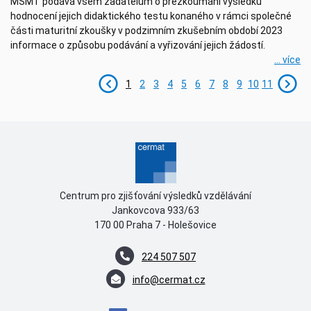
MŠMT podává všem žadatelům o přezkoumání výsledku
hodnocení jejich didaktického testu konaného v rámci společné
části maturitní zkoušky v podzimním zkušebním období 2023
informace o způsobu podávání a vyřizování jejich žádostí.
... více
1
2
3
4
5
6
7
8
9
10
11
Centrum pro zjišťování výsledků vzdělávání
Jankovcova 933/63
170 00 Praha 7 - Holešovice
224 507 507
info@cermat.cz