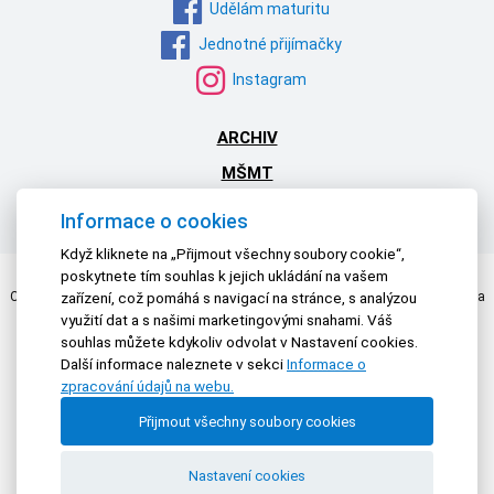
Udělám maturitu
Jednotné přijímačky
Instagram
ARCHIV
MŠMT
NPI ČR
Informace o cookies
Když kliknete na „Přijmout všechny soubory cookie“,
poskytnete tím souhlas k jejich ukládání na vašem
Centrum pro zjišťování výsledků vzdělávání | © 2026 Všechna práva vyhrazena
zařízení, což pomáhá s navigací na stránce, s analýzou
Textová verze
|
Mapa stránek
|
Prohlášení o přístupnosti
využití dat a s našimi marketingovými snahami. Váš
souhlas můžete kdykoliv odvolat v Nastavení cookies.
Další informace naleznete v sekci
Informace o
zpracování údajů na webu.
Přijmout všechny soubory cookies
Nastavení cookies