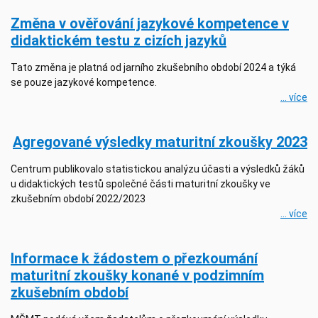
Změna v ověřování jazykové kompetence v
didaktickém testu z cizích jazyků
Tato změna je platná od jarního zkušebního období 2024 a týká
se pouze jazykové kompetence.
... více
Agregované výsledky maturitní zkoušky 2023
Centrum publikovalo statistickou analýzu účasti a výsledků žáků
u didaktických testů společné části maturitní zkoušky ve
zkušebním období 2022/2023
... více
Informace k žádostem o přezkoumání
maturitní zkoušky konané v podzimním
zkušebním období