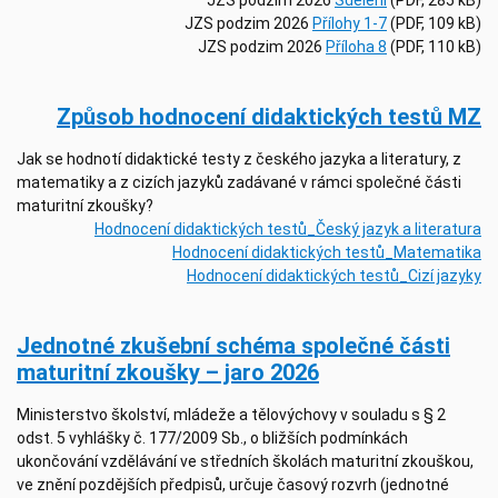
JZS podzim 2026
Přílohy 1-7
(PDF, 109 kB)
JZS podzim 2026
Příloha 8
(PDF, 110 kB)
Způsob hodnocení didaktických testů MZ
Jak se hodnotí didaktické testy z českého jazyka a literatury, z
matematiky a z cizích jazyků zadávané v rámci společné části
maturitní zkoušky?
Hodnocení didaktických testů_Český jazyk a literatura
Hodnocení didaktických testů_Matematika
Hodnocení didaktických testů_Cizí jazyky
Jednotné zkušební schéma společné části
maturitní zkoušky – jaro 2026
Ministerstvo školství, mládeže a tělovýchovy v souladu s § 2
odst. 5 vyhlášky č. 177/2009 Sb., o bližších podmínkách
ukončování vzdělávání ve středních školách maturitní zkouškou,
ve znění pozdějších předpisů, určuje časový rozvrh (jednotné