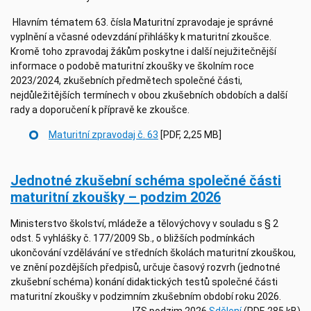
Hlavním tématem 63. čísla Maturitní zpravodaje je správné
vyplnění a včasné odevzdání přihlášky k maturitní zkoušce.
Kromě toho zpravodaj žákům poskytne i další nejužitečnější
informace o podobě maturitní zkoušky ve školním roce
2023/2024, zkušebních předmětech společné části,
nejdůležitějších termínech v obou zkušebních obdobích a další
rady a doporučení k přípravě ke zkoušce.
Maturitní zpravodaj č. 63
[PDF, 2,25 MB]
Jednotné zkušební schéma společné části
maturitní zkoušky – podzim 2026
Ministerstvo školství, mládeže a tělovýchovy v souladu s § 2
odst. 5 vyhlášky č. 177/2009 Sb., o bližších podmínkách
ukončování vzdělávání ve středních školách maturitní zkouškou,
ve znění pozdějších předpisů, určuje časový rozvrh (jednotné
zkušební schéma) konání didaktických testů společné části
maturitní zkoušky v podzimním zkušebním období roku 2026.
JZS podzim 2026
Sdělení
(PDF, 285 kB)