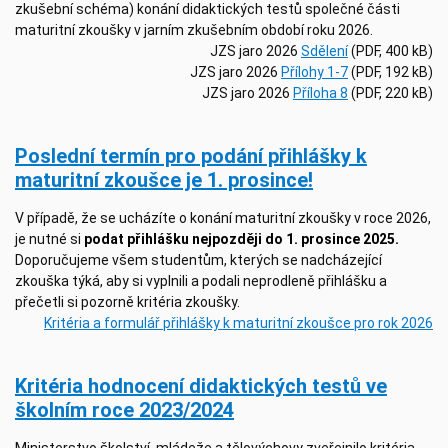
zkušební schéma) konání didaktických testů společné části
maturitní zkoušky v jarním zkušebním období roku 2026.
JZS jaro 2026
Sdělení
(PDF, 400 kB)
JZS jaro 2026
Přílohy 1-7
(PDF, 192 kB)
JZS jaro 2026
Příloha 8
(PDF, 220 kB)
Poslední termín pro podání přihlášky k
maturitní zkoušce je 1. prosince!
V případě, že se ucházíte o konání maturitní zkoušky v roce 2026,
je nutné si
podat přihlášku nejpozději do 1. prosince 2025.
Doporučujeme všem studentům, kterých se nadcházející
zkouška týká, aby si vyplnili a podali neprodleně přihlášku a
přečetli si pozorně kritéria zkoušky.
Kritéria a formulář přihlášky k maturitní zkoušce pro rok 2026
Kritéria hodnocení didaktických testů ve
školním roce 2023/2024
Ministerstvo školství, mládeže a tělovýchovy zveřejnilo kritéria