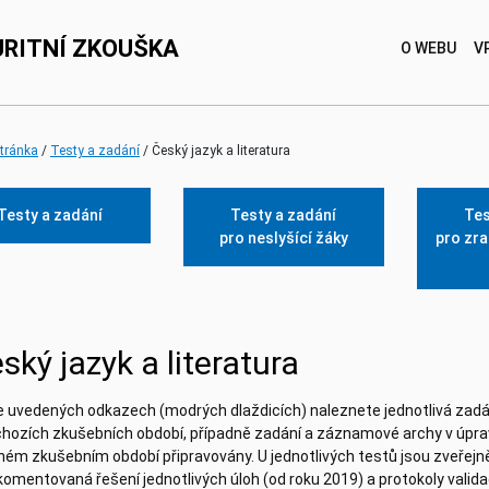
RITNÍ ZKOUŠKA
O WEBU
V
(current)
stránka
Testy a zadání
Český jazyk a literatura
Testy a zadání
Testy a zadání
Tes
pro neslyšící žáky
pro zr
ský jazyk a literatura
e uvedených odkazech (modrých dlaždicích) naleznete jednotlivá zadá
hozích zkušebních období, případně zadání a záznamové archy v úpravě
ném zkušebním období připravovány. U jednotlivých testů jsou zveřejněn
komentovaná řešení jednotlivých úloh (od roku 2019) a protokoly valid