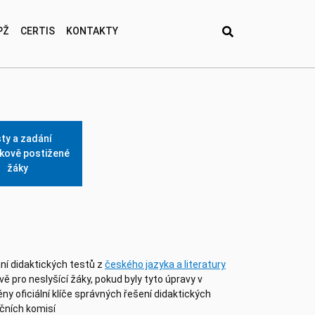
PŽ
CERTIS
KONTAKTY
ty a zadání
akově postižené
žáky
ní didaktických testů z
českého jazyka a literatury
 pro neslyšící žáky, pokud byly tyto úpravy v
y oficiální klíče správných řešení didaktických
ačních komisí