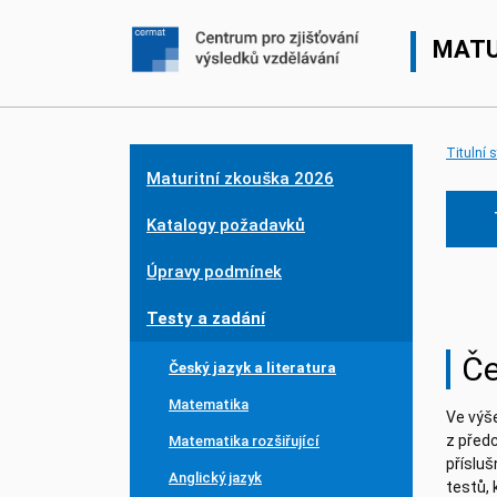
MATU
Titulní 
Maturitní zkouška 2026
Katalogy požadavků
Úpravy podmínek
Testy a zadání
Če
Český jazyk a literatura
Matematika
Ve výš
z předc
Matematika rozšiřující
přísluš
Anglický jazyk
testů, 