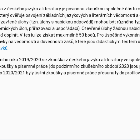
a z českého jazyka a literatury je povinnou zkouškou společné části m
který ověřuje osvojení základních jazykových a literárních vědomostí a
Uzavřené úlohy (tzn. úlohy s nabídkou odpovědí) mohou být různého typ
mických úloh, přiřazovací a uspořádací). Otevřené úlohy žádnou nabíd
 doplnit. V testu lze získat maximálně 50 bodů. Pro úspěšné vykonání
vky na vědomosti a dovednosti žáků, které jsou didaktickým testem 
avků
.
lního roku 2019/2020 se zkouška z českého jazyka a literatury ve spol
zkoušky a písemné práce (do podzimního zkušebního období 2020 jsou 
o 2020/2021 byly ústní zkoušky a písemné práce přesunuty do profilov