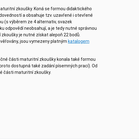
aturitní zkoušky. Koná se formou didaktického
 dovedností a obsahuje tzv. uzavřené i otevřené
u (s výběrem ze 4 alternativ, svazek
ku odpovědí neobsahují, a je tedy nutné správnou
 zkoušky je nutné získat alepoň 22 bodů.
ověřovány, jsou vymezeny platným
katalogem
ečné části maturitní zkoušky konala také formou
proto dostupná také zadání písemných prací). Od
é části maturitní zkoušky.