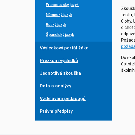
Francouzský jazyk
Zkoušk
Německý jazyk
testu, 
úlohy. 
Ruský jazyk
dichoto
odpověď
Španělský jazyk
Požada
požad
Výsledkový portál žáka
Do ško
Přezkum výsledků
ústní 
školníh
Jednotlivá zkouška
Data a analýzy
Vzdělávání pedagogů
Právní předpisy