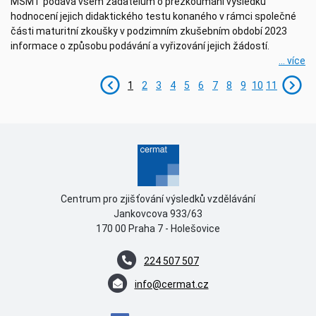
MŠMT podává všem žadatelům o přezkoumání výsledku
hodnocení jejich didaktického testu konaného v rámci společné
části maturitní zkoušky v podzimním zkušebním období 2023
informace o způsobu podávání a vyřizování jejich žádostí.
... více
1
2
3
4
5
6
7
8
9
10
11
Centrum pro zjišťování výsledků vzdělávání
Jankovcova 933/63
170 00 Praha 7 - Holešovice
224 507 507
info@cermat.cz