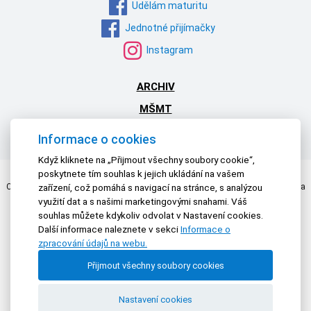
Udělám maturitu
Jednotné přijímačky
Instagram
ARCHIV
MŠMT
NPI ČR
Informace o cookies
Když kliknete na „Přijmout všechny soubory cookie“,
poskytnete tím souhlas k jejich ukládání na vašem
Centrum pro zjišťování výsledků vzdělávání | © 2026 Všechna práva vyhrazena
zařízení, což pomáhá s navigací na stránce, s analýzou
Textová verze
|
Mapa stránek
|
Prohlášení o přístupnosti
využití dat a s našimi marketingovými snahami. Váš
souhlas můžete kdykoliv odvolat v Nastavení cookies.
Další informace naleznete v sekci
Informace o
zpracování údajů na webu.
Přijmout všechny soubory cookies
Nastavení cookies