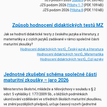
JZS podzim 2026
Přílohy 1-7
(PDF, 109 kB)
JZS podzim 2026
Příloha 8
(PDF, 110 kB)
Způsob hodnocení didaktických testů MZ
Jak se hodnotí didaktické testy z českého jazyka a literatury, z
matematiky a z cizích jazyků zadávané v rámci společné části
maturitní zkoušky?
Hodnocení didaktických testů_Český jazyk a literatura
Hodnocení didaktických testů_Matematika
Hodnocení didaktických testů_Cizí jazyky
Jednotné zkušební schéma společné části
maturitní zkoušky – jaro 2026
Ministerstvo školství, mládeže a tělovýchovy v souladu s § 2
odst. 5 vyhlášky č. 177/2009 Sb., o bližších podmínkách
ukončování vzdělávání ve středních školách maturitní zkouškou,
ve znění pozdějších předpisů, určuje časový rozvrh (jednotné