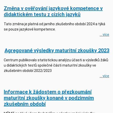
Změna v ověřování jazykové kompetence v
didaktickém testu z cizích jazyků
Tato změna je platná od jarního zkušebního období 2024 a týká
se pouze jazykové kompetence.
... více
Agregované výsledky maturitní zkoušky 2023
Centrum publikovalo statistickou analýzu účasti a výsledků žáků
u didaktických testů společné části maturitní zkoušky ve
zkušebním období 2022/2023
... více
Informace k žádostem o přezkoumání
maturitní zkoušky konané v podzimním
zkušebním období