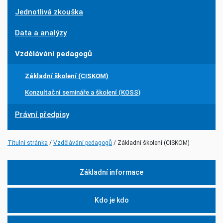
Jednotlivá zkouška
Data a analýzy
Vzdělávání pedagogů
Základní školení (CISKOM)
Konzultační semináře a školení (KOSS)
Právní předpisy
(current)
Titulní stránka
Vzdělávání pedagogů
Základní školení (CISKOM)
Základní informace
Kdo je kdo