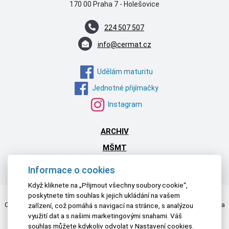
170 00 Praha 7 - Holešovice
224 507 507
info@cermat.cz
Udělám maturitu
Jednotné přijímačky
Instagram
ARCHIV
MŠMT
NPI ČR
Informace o cookies
Když kliknete na „Přijmout všechny soubory cookie“,
poskytnete tím souhlas k jejich ukládání na vašem
Centrum pro zjišťování výsledků vzdělávání | © 2026 Všechna práva vyhrazena
zařízení, což pomáhá s navigací na stránce, s analýzou
Textová verze
|
Mapa stránek
|
Prohlášení o přístupnosti
využití dat a s našimi marketingovými snahami. Váš
souhlas můžete kdykoliv odvolat v Nastavení cookies.