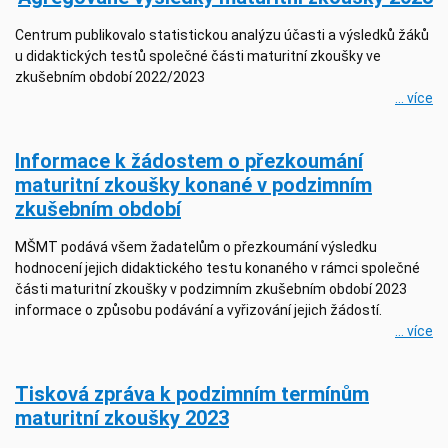
Centrum publikovalo statistickou analýzu účasti a výsledků žáků
u didaktických testů společné části maturitní zkoušky ve
zkušebním období 2022/2023
... více
Informace k žádostem o přezkoumání
maturitní zkoušky konané v podzimním
zkušebním období
MŠMT podává všem žadatelům o přezkoumání výsledku
hodnocení jejich didaktického testu konaného v rámci společné
části maturitní zkoušky v podzimním zkušebním období 2023
informace o způsobu podávání a vyřizování jejich žádostí.
... více
Tisková zpráva k podzimním termínům
maturitní zkoušky 2023