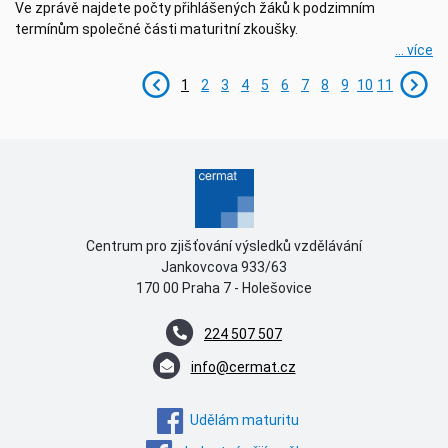
Ve zprávě najdete počty přihlášených žáků k podzimním
termínům společné části maturitní zkoušky.
... více
1
2
3
4
5
6
7
8
9
10
11
Centrum pro zjišťování výsledků vzdělávání
Jankovcova 933/63
170 00 Praha 7 - Holešovice
224 507 507
info@cermat.cz
Udělám maturitu