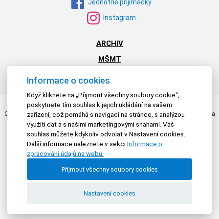
Jednotné přijímačky
Instagram
ARCHIV
MŠMT
NPI ČR
Informace o cookies
Když kliknete na „Přijmout všechny soubory cookie“,
poskytnete tím souhlas k jejich ukládání na vašem
Centrum pro zjišťování výsledků vzdělávání | © 2026 Všechna práva vyhrazena
zařízení, což pomáhá s navigací na stránce, s analýzou
Textová verze
|
Mapa stránek
|
Prohlášení o přístupnosti
využití dat a s našimi marketingovými snahami. Váš
souhlas můžete kdykoliv odvolat v Nastavení cookies.
Další informace naleznete v sekci
Informace o
zpracování údajů na webu.
Přijmout všechny soubory cookies
Nastavení cookies