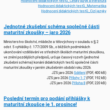
Hodnocení didaktických testů_Český jazyk a literatura
Hodnocení didaktických testů_Matematika
Hodnocení didaktických testů_Cizí jazyky
Jednotné zkušební schéma společné části
maturitní zkoušky – jaro 2026
Ministerstvo školství, mládeže a tělovýchovy v souladu s § 2
odst. 5 vyhlášky č. 177/2009 Sb., o bližších podmínkách
ukončování vzdělávání ve středních školách maturitní zkouškou,
ve znění pozdějších předpisů, určuje časový rozvrh (jednotné
zkušební schéma) konání didaktických testů společné části
maturitní zkoušky v jarním zkušebním období roku 2026.
JZS jaro 2026
Sdělení
(PDF, 400 kB)
JZS jaro 2026
Přílohy 1-7
(PDF, 192 kB)
JZS jaro 2026
Příloha 8
(PDF, 220 kB)
Poslední termín pro podání přihlášky k
maturitní zkoušce je 1. prosince!