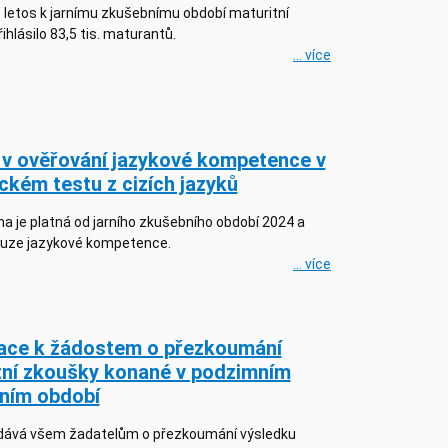
 letos k jarnímu zkušebnímu období maturitní
ihlásilo 83,5 tis. maturantů.
... více
v ověřování jazykové kompetence v
ckém testu z cizích jazyků
 je platná od jarního zkušebního období 2024 a
ouze jazykové kompetence.
... více
ace k žádostem o přezkoumání
tní zkoušky konané v podzimním
ním období
vá všem žadatelům o přezkoumání výsledku