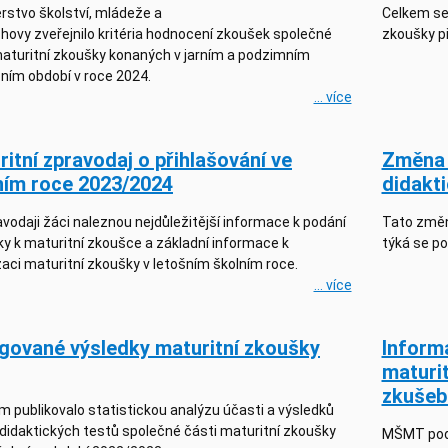
rstvo školství, mládeže a
Celkem se
hovy zveřejnilo kritéria hodnocení zkoušek společné
zkoušky př
maturitní zkoušky konaných v jarním a podzimním
ním období v roce 2024.
... více
itní zpravodaj o přihlašování ve
Změna 
ním roce 2023/2024
didakti
vodaji žáci naleznou nejdůležitější informace k podání
Tato změna
ky k maturitní zkoušce a základní informace k
týká se p
aci maturitní zkoušky v letošním školním roce.
... více
gované výsledky maturitní zkoušky
Inform
maturi
zkušeb
 publikovalo statistickou analýzu účasti a výsledků
 didaktických testů společné části maturitní zkoušky
MŠMT podá