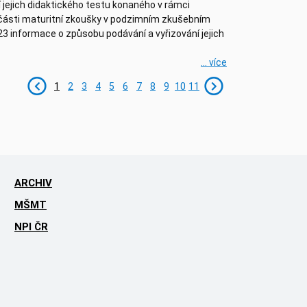
jejich didaktického testu konaného v rámci
části maturitní zkoušky v podzimním zkušebním
3 informace o způsobu podávání a vyřizování jejich
... více
1
2
3
4
5
6
7
8
9
10
11
ARCHIV
MŠMT
NPI ČR