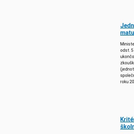
Jedn
matu
Ministe
odst. 5
ukončo
zkouško
(jedno
společ
roku 2
Krit
škol