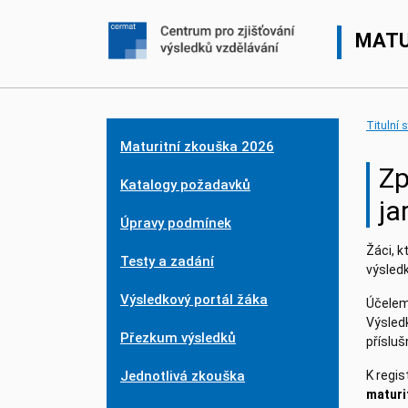
MATU
Titulní 
Maturitní zkouška 2026
Zp
Katalogy požadavků
ja
Úpravy podmínek
Žáci, k
Testy a zadání
výsled
Výsledkový portál žáka
Účelem
Výsledk
Přezkum výsledků
příslu
Jednotlivá zkouška
K regis
maturi