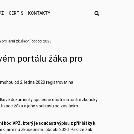
PŽ
CERTIS
KONTAKTY
 pro jarní zkušební období 2020
ovém portálu žáka pro
e mohou od 2. ledna 2020 registrovat na
kové dokumenty společné části maturitní zkoušky.
ntizace žáka a jeho souhlasu se zasláním
í kód VPŽ, který je součástí výpisu z přihlášky k
ání k jarnímu zkušebnímu období 2020.
Pakliže žák