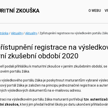
RITNÍ ZKOUŠKA
O WEBU
V
(current)
(current)
stránka
Aktuality
Aktuality
Zpřístupnění registrace na výsledkovém portálu žáka
řístupnění registrace na výsledk
rní zkušební období 2020
teří podali přihlášku k maturitní zkoušce v jarním zkušebním období, s
kovém portálu žáka.
 výsledkového portálu žáka je poskytnout maturantům vybrané výsled
ový portál žáka je založen na principu jednoznačné registrace a aute
šných výsledkových dokumentů na e-mailovou adresu.
traci na výsledkovém portálu žáka maturanti potřebují
tzv.
autentizačn
tní zkoušce,
který jim předal ředitel školy po datu ukončení přihlašov