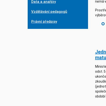
Data a analýzy
nemá vý
Prostře
Vzdělávání pedagogů
výběro
Právní předpisy
Jedn
matu
Ministe
odst. 5
ukončo
zkouško
(jedno
společ
období