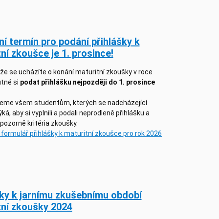
í termín pro podání přihlášky k
ní zkoušce je 1. prosince!
 že se ucházíte o konání maturitní zkoušky v roce
utné si
podat přihlášku nejpozději do 1. prosince
eme všem studentům, kterých se nadcházející
ká, aby si vyplnili a podali neprodleně přihlášku a
i pozorně kritéria zkoušky.
a formulář přihlášky k maturitní zkoušce pro rok 2026
šky k jarnímu zkušebnímu období
tní zkoušky 2024