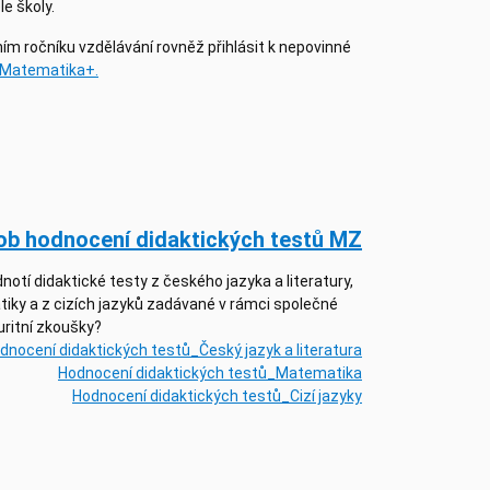
e školy.
ím ročníku vzdělávání rovněž přihlásit k nepovinné
Matematika+.
b hodnocení didaktických testů MZ
notí didaktické testy z českého jazyka a literatury,
iky a z cizích jazyků zadávané v rámci společné
ritní zkoušky?
dnocení didaktických testů_Český jazyk a literatura
Hodnocení didaktických testů_Matematika
Hodnocení didaktických testů_Cizí jazyky