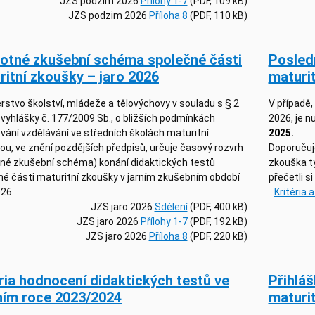
JZS podzim 2026
Přílohy 1-7
(PDF, 109 kB)
JZS podzim 2026
Příloha 8
(PDF, 110 kB)
otné zkušební schéma společné části
Posledn
ritní zkoušky – jaro 2026
maturit
rstvo školství, mládeže a tělovýchovy v souladu s § 2
V případě,
 vyhlášky č. 177/2009 Sb., o bližších podmínkách
2026, je n
vání vzdělávání ve středních školách maturitní
2025.
u, ve znění pozdějších předpisů, určuje časový rozvrh
Doporučuj
tné zkušební schéma) konání didaktických testů
zkouška tý
né části maturitní zkoušky v jarním zkušebním období
přečetli s
026.
Kritéria 
JZS jaro 2026
Sdělení
(PDF, 400 kB)
JZS jaro 2026
Přílohy 1-7
(PDF, 192 kB)
JZS jaro 2026
Příloha 8
(PDF, 220 kB)
éria hodnocení didaktických testů ve
Přihlá
ním roce 2023/2024
maturi