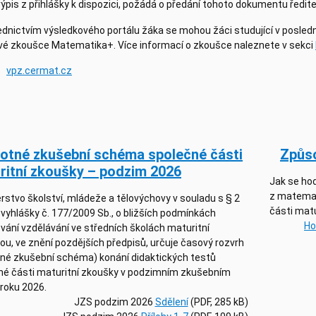
pis z přihlášky k dispozici, požádá o předání tohoto dokumentu ředitel
dnictvím výsledkového portálu žáka se mohou žáci studující v posledn
vé zkoušce Matematika+. Více informací o zkoušce naleznete v sekci
vpz.cermat.cz
otné zkušební schéma společné části
Způso
ritní zkoušky – podzim 2026
Jak se hod
z matemat
rstvo školství, mládeže a tělovýchovy v souladu s § 2
části matu
 vyhlášky č. 177/2009 Sb., o bližších podmínkách
Ho
vání vzdělávání ve středních školách maturitní
u, ve znění pozdějších předpisů, určuje časový rozvrh
tné zkušební schéma) konání didaktických testů
né části maturitní zkoušky v podzimním zkušebním
 roku 2026.
JZS podzim 2026
Sdělení
(PDF, 285 kB)