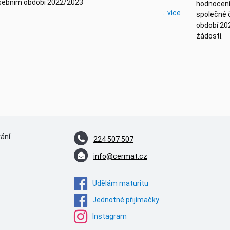
šebním období 2022/2023
hodnocení 
... více
společné 
období 202
žádostí.
vání
224 507 507
info@cermat.cz
Udělám maturitu
Jednotné přijímačky
Instagram