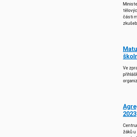
Ministe
tělovýc
části 
zkušeb
Matur
škol
Ve zpra
přihláš
organiz
Agre
2023
Centrum
žáků u