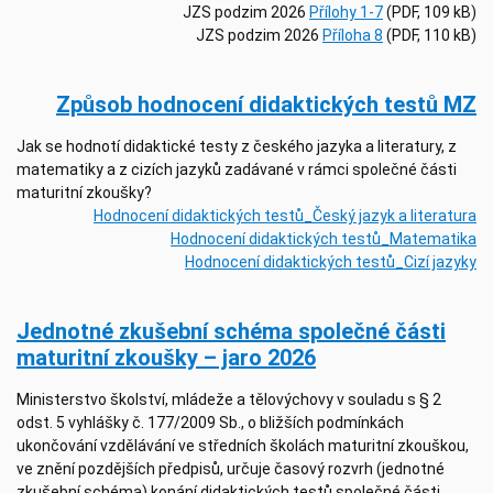
JZS podzim 2026
Přílohy 1-7
(PDF, 109 kB)
JZS podzim 2026
Příloha 8
(PDF, 110 kB)
Způsob hodnocení didaktických testů MZ
Jak se hodnotí didaktické testy z českého jazyka a literatury, z
matematiky a z cizích jazyků zadávané v rámci společné části
maturitní zkoušky?
Hodnocení didaktických testů_Český jazyk a literatura
Hodnocení didaktických testů_Matematika
Hodnocení didaktických testů_Cizí jazyky
Jednotné zkušební schéma společné části
maturitní zkoušky – jaro 2026
Ministerstvo školství, mládeže a tělovýchovy v souladu s § 2
odst. 5 vyhlášky č. 177/2009 Sb., o bližších podmínkách
ukončování vzdělávání ve středních školách maturitní zkouškou,
ve znění pozdějších předpisů, určuje časový rozvrh (jednotné
zkušební schéma) konání didaktických testů společné části