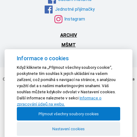
Jednotné přijímačky
Instagram
ARCHIV
MŠMT
NPI ČR
Informace o cookies
Když kliknete na „Přijmout všechny soubory cookie“,
poskytnete tím souhlas k jejich ukládání na vašem
Centrum pro zjišťování výsledků vzdělávání | © 2026 Všechna práva vyhrazena
zařízení, což pomáhá s navigací na stránce, s analýzou
Textová verze
|
Mapa stránek
|
Prohlášení o přístupnosti
využití dat a s našimi marketingovými snahami. Váš
souhlas můžete kdykoliv odvolat v Nastavení cookies.
Další informace naleznete v sekci
Informace o
zpracování údajů na webu.
Přijmout všechny soubory cookies
Nastavení cookies