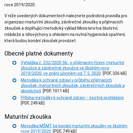
roce 2019/2020.
V níže uvedených dokumentech naleznete podrobná pravidla pro
organizaci maturitní zkoušky, závěrečné zkoušky a přijímacích
zkoušek a doplňující metodický výklad Ministerstva školství,
mládeže a tělovýchovy s ohledem na nutná hygienická opatření,
která budou konání zkoušek provázet.
Obecně platné dokumenty
Vyhláška č. 232/2020 Sb., o přijímacím řízení, maturitní
zkoušce a závěrečné zkoušce ve školním roce
2019/2020, ve znění účinném od 7. 5. 2020
[PDF, 326 kB]
Metodika k ochraně zdraví v průběhu přijímacích
zkoušek, maturitních zkoušek, závěrečných zkoušek a
absolutorií
[PDF, 1011 kB]
Příloha metodiky k ochraně zdraví – čestné prohlášení
[PDF, 249 kB]
Maturitní zkouška
Metodika MŠMT ke konání maturitní zkoušky ve školním
roce 2019/2020
[PDF, 749 kB]