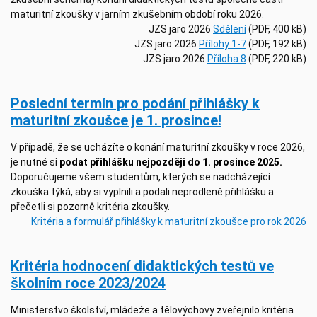
maturitní zkoušky v jarním zkušebním období roku 2026.
JZS jaro 2026
Sdělení
(PDF, 400 kB)
JZS jaro 2026
Přílohy 1-7
(PDF, 192 kB)
JZS jaro 2026
Příloha 8
(PDF, 220 kB)
Poslední termín pro podání přihlášky k
maturitní zkoušce je 1. prosince!
V případě, že se ucházíte o konání maturitní zkoušky v roce 2026,
je nutné si
podat přihlášku nejpozději do 1. prosince 2025.
Doporučujeme všem studentům, kterých se nadcházející
zkouška týká, aby si vyplnili a podali neprodleně přihlášku a
přečetli si pozorně kritéria zkoušky.
Kritéria a formulář přihlášky k maturitní zkoušce pro rok 2026
Kritéria hodnocení didaktických testů ve
školním roce 2023/2024
Ministerstvo školství, mládeže a tělovýchovy zveřejnilo kritéria