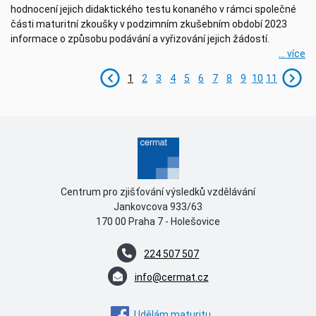
hodnocení jejich didaktického testu konaného v rámci společné
části maturitní zkoušky v podzimním zkušebním období 2023
informace o způsobu podávání a vyřizování jejich žádostí.
... více
1
2
3
4
5
6
7
8
9
10
11
Centrum pro zjišťování výsledků vzdělávání
Jankovcova 933/63
170 00 Praha 7 - Holešovice
224 507 507
info@cermat.cz
Udělám maturitu