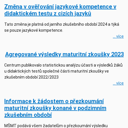
Změna v ověřování jazykové kompetence v
didaktickém testu z cizích jazyků
Tato změna je platná od jarního zkušebního období 2024 a týká
se pouze jazykové kompetence.
... více
Agregované výsledky maturitní zkoušky 2023
Centrum publikovalo statistickou analýzu účasti a výsledků žáků
u didaktických testů společné části maturitní zkoušky ve
zkušebním období 2022/2023
... více
Informace k žádostem o přezkoumání
maturitní zkoušky konané v podzimním
zkušebním období
MŠMT podává všem žadatelům o přezkoumání výsledku