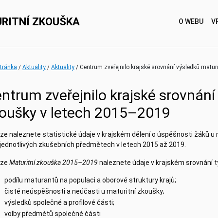
RITNÍ ZKOUŠKA
O WEBU
V
(current)
(current)
stránka
Aktuality
Aktuality
Centrum zveřejnilo krajské srovnání výsledků matur
ntrum zveřejnilo krajské srovnání
oušky v letech 2015–2019
ze naleznete statistické údaje v krajském dělení o úspěšnosti žáků u m
 jednotlivých zkušebních předmětech v letech 2015 až 2019.
ýze
Maturitní zkouška 2015–2019
naleznete údaje v krajském srovnání t
podílu maturantů na populaci a oborové struktury krajů;
čisté neúspěšnosti a neúčasti u maturitní zkoušky;
výsledků společné a profilové části;
volby předmětů společné části