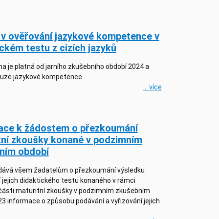
v ověřování jazykové kompetence v
ckém testu z cizích jazyků
 je platná od jarního zkušebního období 2024 a
ouze jazykové kompetence.
... více
ace k žádostem o přezkoumání
tní zkoušky konané v podzimním
ním období
vá všem žadatelům o přezkoumání výsledku
jejich didaktického testu konaného v rámci
části maturitní zkoušky v podzimním zkušebním
3 informace o způsobu podávání a vyřizování jejich