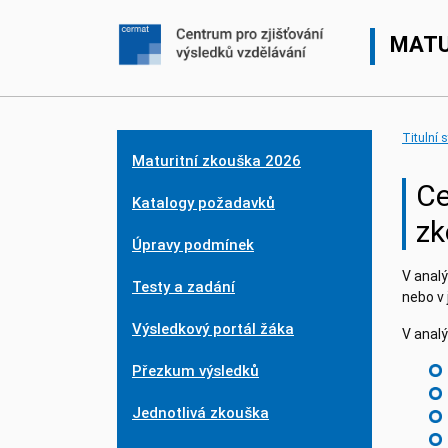
MATU
Titulní 
Maturitní zkouška 2026
Ce
Katalogy požadavků
zk
Úpravy podmínek
V analý
Testy a zadání
nebo v
Výsledkový portál žáka
V anal
Přezkum výsledků
Jednotlivá zkouška