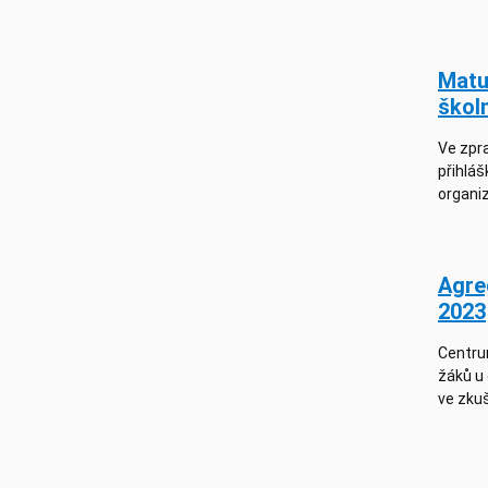
Matur
škol
Ve zpra
přihláš
organiz
Agre
2023
Centrum
žáků u
ve zku