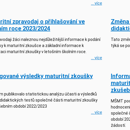
... více
itní zpravodaj o přihlašování ve
Změna 
ním roce 2023/2024
didakti
vodaji žáci naleznou nejdůležitější informace k podání
Tato změna
ky k maturitní zkoušce a základní informace k
týká se p
aci maturitní zkoušky v letošním školním roce.
... více
gované výsledky maturitní zkoušky
Inform
maturi
zkušeb
 publikovalo statistickou analýzu účasti a výsledků
 didaktických testů společné části maturitní zkoušky
MŠMT podá
šebním období 2022/2023
hodnocení 
... více
společné 
období 202
žádostí.