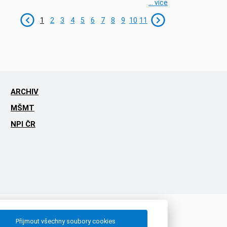
... více
1
2
3
4
5
6
7
8
9
10
11
ARCHIV
MŠMT
NPI ČR
Přijmout všechny soubory cookies