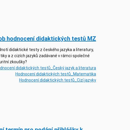
b hodnocení didaktických testů MZ
notí didaktické testy z českého jazyka a literatury,
iky a z cizích jazyků zadávané v rámci společné
ritní zkoušky?
dnocení didaktických testů_Český jazyk a literatura
Hodnocení didaktických testů_Matematika
Hodnocení didaktických testů_Cizí jazyky
í termín pro podání přihlášky k