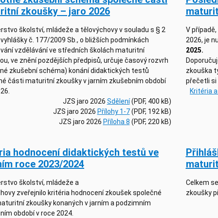
ritní zkoušky – jaro 2026
maturit
rstvo školství, mládeže a tělovýchovy v souladu s § 2
V případě,
 vyhlášky č. 177/2009 Sb., o bližších podmínkách
2026, je n
vání vzdělávání ve středních školách maturitní
2025.
u, ve znění pozdějších předpisů, určuje časový rozvrh
Doporučuj
tné zkušební schéma) konání didaktických testů
zkouška tý
né části maturitní zkoušky v jarním zkušebním období
přečetli s
026.
Kritéria 
JZS jaro 2026
Sdělení
(PDF, 400 kB)
JZS jaro 2026
Přílohy 1-7
(PDF, 192 kB)
JZS jaro 2026
Příloha 8
(PDF, 220 kB)
éria hodnocení didaktických testů ve
Přihlá
ním roce 2023/2024
maturi
rstvo školství, mládeže a
Celkem se
hovy zveřejnilo kritéria hodnocení zkoušek společné
zkoušky př
maturitní zkoušky konaných v jarním a podzimním
ním období v roce 2024.