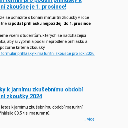
ní zkoušce je 1. prosince!
 že se ucházíte o konání maturitní zkoušky v roce
utné si
podat přihlášku nejpozději do 1. prosince
eme všem studentům, kterých se nadcházející
ká, aby si vyplnili a podali neprodleně přihlášku a
i pozorně kritéria zkoušky.
a formulář přihlášky k maturitní zkoušce pro rok 2026
šky k jarnímu zkušebnímu období
tní zkoušky 2024
 letos k jarnímu zkušebnímu období maturitní
ihlásilo 83,5 tis. maturantů.
... více