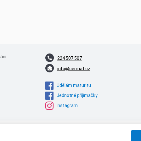
vání
224 507 507
info@cermat.cz
Udělám maturitu
Jednotné přijímačky
Instagram
Centrum pro zjišťování výsledků vzdělávání | © 2026 Všechna práva vyhrazena
Textová verze
|
Mapa stránek
|
Prohlášení o přístupnosti