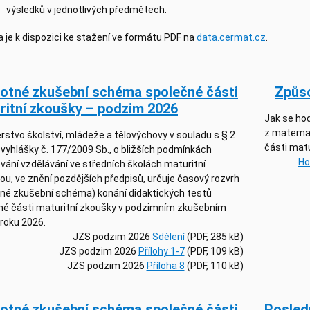
výsledků v jednotlivých předmětech.
 je k dispozici ke stažení ve formátu PDF na
data.cermat.cz
.
otné zkušební schéma společné části
Způso
ritní zkoušky – podzim 2026
Jak se hod
z matemat
rstvo školství, mládeže a tělovýchovy v souladu s § 2
části matu
 vyhlášky č. 177/2009 Sb., o bližších podmínkách
Ho
vání vzdělávání ve středních školách maturitní
u, ve znění pozdějších předpisů, určuje časový rozvrh
tné zkušební schéma) konání didaktických testů
né části maturitní zkoušky v podzimním zkušebním
 roku 2026.
JZS podzim 2026
Sdělení
(PDF, 285 kB)
JZS podzim 2026
Přílohy 1-7
(PDF, 109 kB)
JZS podzim 2026
Příloha 8
(PDF, 110 kB)
otné zkušební schéma společné části
Posledn