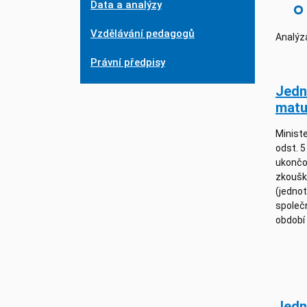
Data a analýzy
Vzdělávání pedagogů
Analýza
Právní předpisy
Jedn
matu
Ministe
odst. 5
ukončo
zkouško
(jedno
společ
období
Jedn