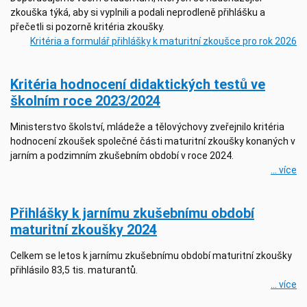
zkouška týká, aby si vyplnili a podali neprodleně přihlášku a
přečetli si pozorně kritéria zkoušky.
Kritéria a formulář přihlášky k maturitní zkoušce pro rok 2026
Kritéria hodnocení didaktických testů ve
školním roce 2023/2024
Ministerstvo školství, mládeže a tělovýchovy zveřejnilo kritéria
hodnocení zkoušek společné části maturitní zkoušky konaných v
jarním a podzimním zkušebním období v roce 2024.
... více
Přihlášky k jarnímu zkušebnímu období
maturitní zkoušky 2024
Celkem se letos k jarnímu zkušebnímu období maturitní zkoušky
přihlásilo 83,5 tis. maturantů.
... více