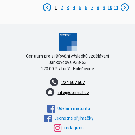
1
2
3
4
5
6
7
8
9
10
11
Centrum pro zjišťování výsledků vzdělávání
Jankovcova 933/63
170 00 Praha 7 - Holešovice
224 507 507
info@cermat.cz
Udělám maturitu
Jednotné přijímačky
Instagram