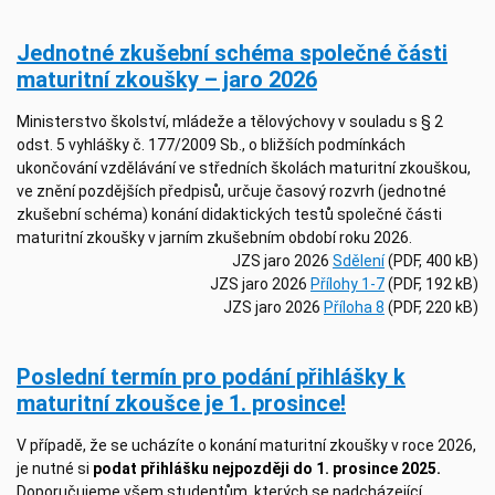
Jednotné zkušební schéma společné části
maturitní zkoušky – jaro 2026
Ministerstvo školství, mládeže a tělovýchovy v souladu s § 2
odst. 5 vyhlášky č. 177/2009 Sb., o bližších podmínkách
ukončování vzdělávání ve středních školách maturitní zkouškou,
ve znění pozdějších předpisů, určuje časový rozvrh (jednotné
zkušební schéma) konání didaktických testů společné části
maturitní zkoušky v jarním zkušebním období roku 2026.
JZS jaro 2026
Sdělení
(PDF, 400 kB)
JZS jaro 2026
Přílohy 1-7
(PDF, 192 kB)
JZS jaro 2026
Příloha 8
(PDF, 220 kB)
Poslední termín pro podání přihlášky k
maturitní zkoušce je 1. prosince!
V případě, že se ucházíte o konání maturitní zkoušky v roce 2026,
je nutné si
podat přihlášku nejpozději do 1. prosince 2025.
Doporučujeme všem studentům, kterých se nadcházející