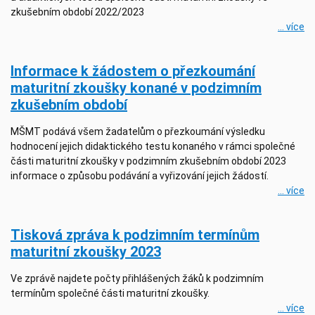
zkušebním období 2022/2023
... více
Informace k žádostem o přezkoumání
maturitní zkoušky konané v podzimním
zkušebním období
MŠMT podává všem žadatelům o přezkoumání výsledku
hodnocení jejich didaktického testu konaného v rámci společné
části maturitní zkoušky v podzimním zkušebním období 2023
informace o způsobu podávání a vyřizování jejich žádostí.
... více
Tisková zpráva k podzimním termínům
maturitní zkoušky 2023
Ve zprávě najdete počty přihlášených žáků k podzimním
termínům společné části maturitní zkoušky.
... více