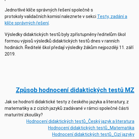
Jednotlivé klíče správných řešení společně s
protokoly validačních komisí naleznete v sekci
Testy, zadání a
klíče správných řešení
.
Výsledky didaktických testů byly zpřístupněny ředitelům škol
formou výpisů výsledků didaktických testů dnes v ranních
hodinách. Ředitelé škol předají výsledky žákům nejpozději 11. září
2019.
Způsob hodnocení didaktických testů MZ
Jak se hodnotí didaktické testy z českého jazyka a literatury, z
matematiky a z cizích jazyků zadávané v rámci společné části
maturitní zkoušky?
Hodnocení didaktických testů_Český jazyk a literatura
Hodnocení didaktických testů_Matematika
Hodnocení didaktických testů_Cizí jazyky