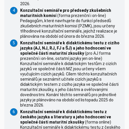
2026.
Konzultační semináře pro předsedy zkušebních
maturitních komisí
(forma prezenční i on-line)
Pedagogům, které navrhujete do funkcí předsedů
zkušebních maturitních komisí (PZMK), jsou určeny
tříhodinové konzultační semináře, jejichž realizace je
plánována na období od února do března 2026.
Konzultační semináře k didaktickému testu z cizího
jazyka (AJ, NJ, RJ, FJ a ŠJ) a jeho hodnocení ve
společné části maturitní zkoušky
(pro AJ forma
prezenční i on-line, ostatní jazyky jen on-line)
Konzultační semináře k didaktickým testům z cizích
jazyků ve společné části MZ jsou určeny všem
vyučujícím cizích jazyků. Cílem těchto konzultačních
seminářů je seznámit učitele cizích jazyků s
didaktickým testem z cizího jazyka ve společné části
maturitní zkoušky, s jeho částmi a ověřovanými
dovednostmi. Konání těchto seminářů pro jednotlivé
jazyky je plánováno na období od listopadu 2025 do
března 2026.
Konzultační semináře k didaktickému testu z
českého jazyka a literatury a jeho hodnocení ve
společné části maturitní zkoušky
(forma online)
Konzultační semináře k didaktickému testu z českého