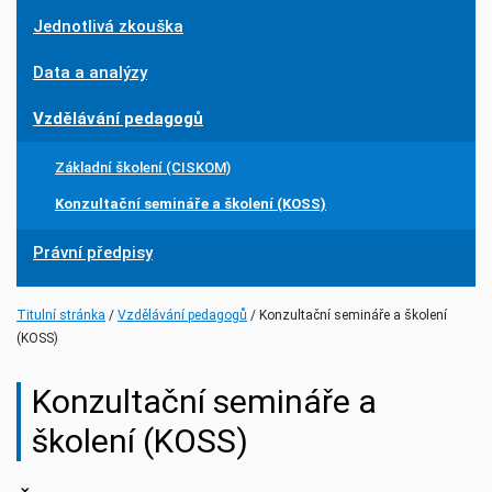
Jednotlivá zkouška
Data a analýzy
Vzdělávání pedagogů
Základní školení (CISKOM)
Konzultační semináře a školení (KOSS)
Právní předpisy
(current)
Titulní stránka
Vzdělávání pedagogů
Konzultační semináře a školení
(KOSS)
Konzultační semináře a
školení (KOSS)