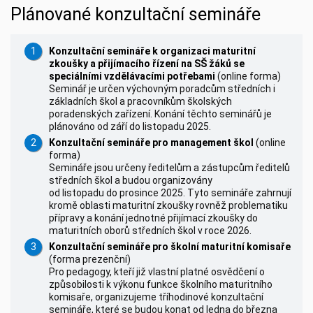
Plánované konzultační semináře
Konzultační semináře k organizaci maturitní
zkoušky a přijímacího řízení na SŠ žáků se
speciálními vzdělávacími potřebami
(online forma)
Seminář je určen výchovným poradcům středních i
základních škol a pracovníkům školských
poradenských zařízení. Konání těchto seminářů je
plánováno od září do listopadu 2025.
Konzultační semináře pro management škol
(online
forma)
Semináře jsou určeny ředitelům a zástupcům ředitelů
středních škol a budou organizovány
od listopadu do prosince 2025. Tyto semináře zahrnují
kromě oblasti maturitní zkoušky rovněž problematiku
přípravy a konání jednotné přijímací zkoušky do
maturitních oborů středních škol v roce 2026.
Konzultační semináře pro školní maturitní komisaře
(forma prezenční)
Pro pedagogy, kteří již vlastní platné osvědčení o
způsobilosti k výkonu funkce školního maturitního
komisaře, organizujeme tříhodinové konzultační
semináře, které se budou konat od ledna do března