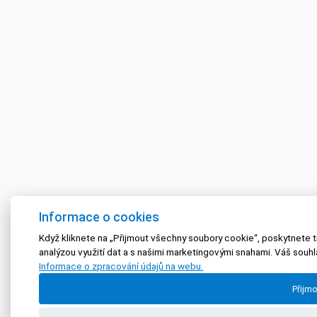
Informace o cookies
Když kliknete na „Přijmout všechny soubory cookie“, poskytnete tí
analýzou využití dat a s našimi marketingovými snahami. Váš souh
Informace o zpracování údajů na webu.
Přijm