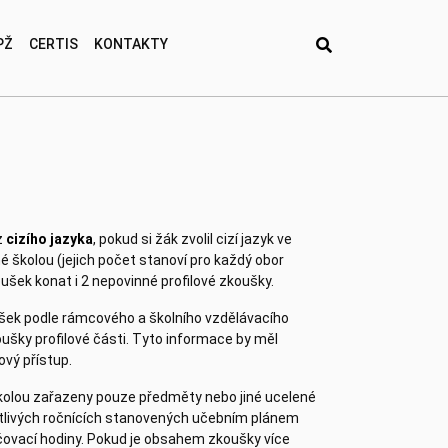
PŽ
CERTIS
KONTAKTY
z
cizího jazyka
, pokud si žák zvolil cizí jazyk ve
 školou (jejich počet stanoví pro každý obor
šek konat i 2 nepovinné profilové zkoušky.
šek podle rámcového a školního vzdělávacího
oušky profilové části. Tyto informace by měl
vý přístup.
školou zařazeny pouze předměty nebo jiné ucelené
otlivých ročnících stanovených učebním plánem
čovací hodiny. Pokud je obsahem zkoušky více