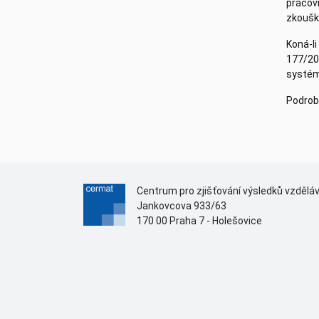
pracovi
zkoušk
Koná-li
177/200
systému
Podrob
Centrum pro zjišťování výsledků vzdělá
Jankovcova 933/63
170 00 Praha 7 - Holešovice