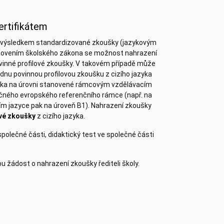
ertifikátem
it výsledkem standardizované zkoušky (jazykovým
stanovením školského zákona se možnost nahrazení
 povinné profilové zkoušky. V takovém případě může
ednu povinnou profilovou zkoušku z cizího jazyka
 žáka na úrovni stanovené rámcovým vzdělávacím
čného evropského referenčního rámce (např. na
zím jazyce pak na úroveň B1). Nahrazení zkoušky
ové zkoušky
z cizího jazyka.
společné části, didaktický test ve společné části
 žádost o nahrazení zkoušky řediteli školy.