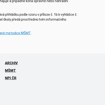
bhajuje a případně koná opravné nebo náhradní
 přihlášku podle vzoru v příloze č. 1b k vyhlášce č.
itel školy předá prostřednictvím informačního
vané metodice MŠMT
.
ARCHIV
MŠMT
NPI ČR