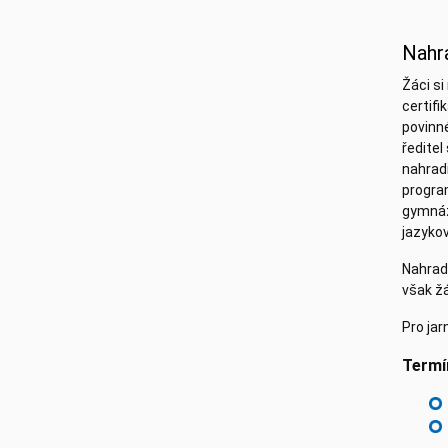
Nahra
Žáci s
certif
povinné
ředitel
nahrad
progra
gymnáz
jazykov
Nahradi
však ž
Pro jar
Termí