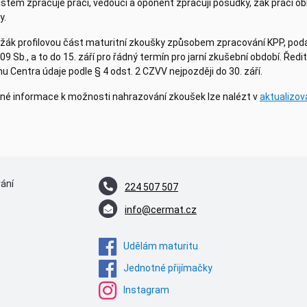
štěm zpracuje práci, vedoucí a oponent zpracují posudky, žák práci o
y.
 žák profilovou část maturitní zkoušky způsobem zpracování KPP, podává
9 Sb., a to do 15. září pro řádný termín pro jarní zkušební období. Řed
 Centra údaje podle § 4 odst. 2 CZVV nejpozději do 30. září.
né informace k možnosti nahrazování zkoušek lze nalézt v
aktualizo
vání
224 507 507
info@cermat.cz
Udělám maturitu
Jednotné přijímačky
Instagram