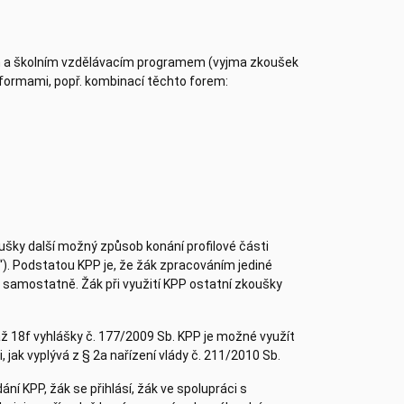
ým a školním vzdělávacím programem (vyjma zkoušek
i formami, popř. kombinací těchto forem:
ušky další možný způsob konání profilové části
“). Podstatou KPP je, že žák zpracováním jediné
l samostatně. Žák při využití KPP ostatní zkoušky
ž 18f vyhlášky č. 177/2009 Sb. KPP je možné využít
 jak vyplývá z § 2a nařízení vlády č. 211/2010 Sb.
ní KPP, žák se přihlásí, žák ve spolupráci s