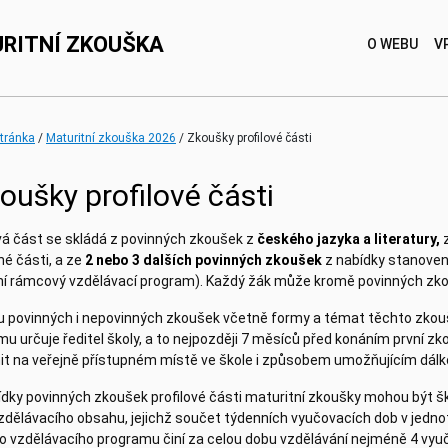
RITNÍ ZKOUŠKA
O WEBU
V
(current)
stránka
Maturitní zkouška 2026
Zkoušky profilové části
oušky profilové části
ová část se skládá z povinných zkoušek z
českého jazyka a literatury,
é části, a ze
2 nebo 3 dalších povinných zkoušek
z nabídky stanovené
ní rámcový vzdělávací program). Každý žák může kromě povinných zkou
u povinných i nepovinných zkoušek včetně formy a témat těchto zkou
u určuje ředitel školy, a to nejpozději 7 měsíců před konáním první zk
nit na veřejně přístupném místě ve škole i způsobem umožňujícím dálko
ídky povinných zkoušek profilové části maturitní zkoušky mohou být 
vzdělávacího obsahu, jejichž součet týdenních vyučovacích dob v jedn
ho vzdělávacího programu činí za celou dobu vzdělávání nejméně 4 vyu