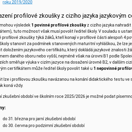
roku 2019/2020
zení profilové zkoušky z cizího jazyka jazykovým c
i mohou výsledek
1 povinné profilové zkoušky
z cizího jazyka nahrad
ikátem), tuto možnost však musí povolit ředitel školy. V souladu s u
 profilové zkoušky týká žáků, kteří konají v profilové části alespoň 4
 školy stanovit za podmínek stanovených maturitní vyhláškou, že lze j
it doložením jazykového certifikátu, který dokládá jazykové znalosti
mem daného oboru nebo vyšší, nejméně však na úrovni B1 podle Spole
iích směřuje výuka v cizím jazyce na dosažení úrovně B2, v dalším ci
ým certifikátem může ředitel školy povolit také u
1 nepovinné profil
t lze i profilovou zkoušku navázanou na konání didaktického testu ve 
ák koná vždy.
ní zkušební období ve školním roce 2025/2026 je možné podat písemnou
ny:
do 31. března pro jarní zkušební období
do 30. června pro podzimní zkušební období