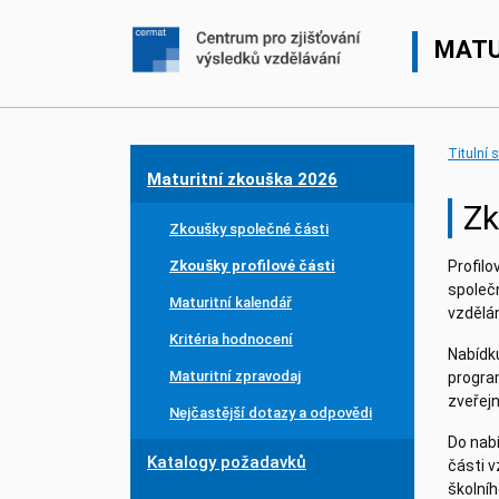
MATU
Titulní 
Maturitní zkouška 2026
Zk
Zkoušky společné části
Zkoušky profilové části
Profil
společn
Maturitní kalendář
vzdělá
Kritéria hodnocení
Nabídk
Maturitní zpravodaj
program
zveřej
Nejčastější dotazy a odpovědi
Do nab
Katalogy požadavků
části 
školní