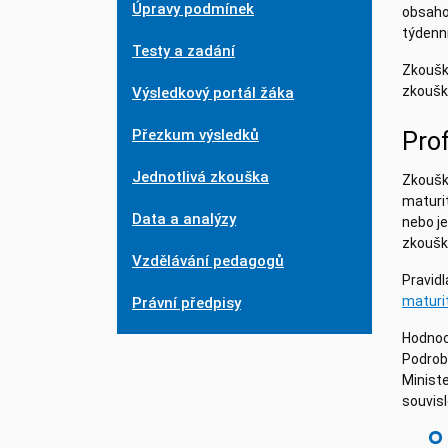
Úpravy podmínek
obsaho
týdenní
Testy a zadání
Zkoušk
zkoušk
Výsledkový portál žáka
Přezkum výsledků
Prof
Jednotlivá zkouška
Zkoušky
maturit
Data a analýzy
nebo je
zkoušky
Vzdělávání pedagogů
Pravid
maturit
Právní předpisy
Hodnoc
Podrobn
Ministe
souvis