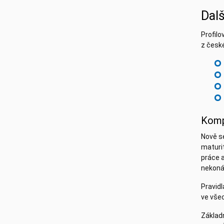
Dalš
Profil
z české
Komp
Nově se
maturit
práce a
nekoná
Pravidl
ve všec
Základn