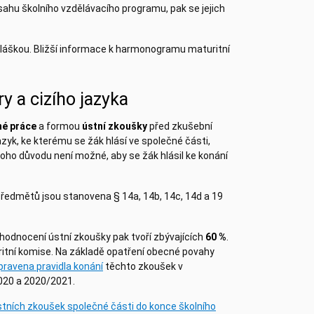
ahu školního vzdělávacího programu, pak se jejich
hláškou. Bližší informace k harmonogramu maturitní
ry a cizího jazyka
é práce
a formou
ústní zkoušky
před zkušební
 jazyk, ke kterému se žák hlásí ve společné části,
 toho důvodu není možné, aby se žák hlásil ke konání
předmětů jsou stanovena § 14a, 14b, 14c, 14d a 19
hodnocení ústní zkoušky pak tvoří zbývajících
60 %
.
uritní komise. Na základě opatření obecné povahy
pravena pravidla konání
těchto zkoušek v
020 a 2020/2021.
tních zkoušek společné části do konce školního