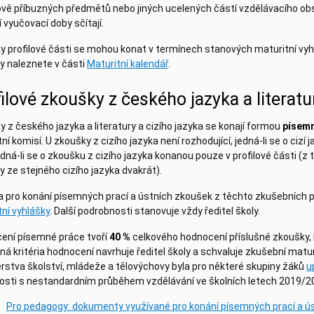
vě příbuzných předmětů nebo jiných ucelených částí vzdělávacího obs
 vyučovací doby sčítají.
y profilové části se mohou konat v termínech stanových maturitní vy
y naleznete v části
Maturitní kalendář
.
ilové zkoušky z českého jazyka a literatu
 z českého jazyka a literatury a cizího jazyka se konají formou
písemn
ní komisí. U zkoušky z cizího jazyka není rozhodující, jedná-li se o cizí
dná-li se o zkoušku z cizího jazyka konanou pouze v profilové části (z
 ze stejného cizího jazyka dvakrát).
la pro konání písemných prací a ústních zkoušek z těchto zkušebních 
ní vyhlášky
. Další podrobnosti stanovuje vždy ředitel školy.
ení písemné práce tvoří
40 %
celkového hodnocení příslušné zkoušky, 
á kritéria hodnocení navrhuje ředitel školy a schvaluje zkušební mat
rstva školství, mládeže a tělovýchovy byla pro některé skupiny žáků
u
losti s nestandardním průběhem vzdělávání ve školních letech 2019/2
Pro pedagogy: dokumenty využívané pro konání písemných prací a ús