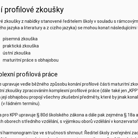
í profilové zkoušky
ové zkoušky z nabídky stanovené ředitelem školy v souladu s rámcov
ho jazyka a literatury a z cizího jazyka) se mohou konat následujícím
písemná zkouška
praktická zkouška
ústní zkouška
maturitní práce s obhajobou
lexní profilová práce
 upravuje vedle běžného způsobu konání profilové části maturitní zko
ní zkoušky zpracováním komplexní profilové práce (dále také jen „KPP
 její obhajobou propojí všechny zkušební předměty, které by jinak kona
 (v řádném termínu).
a pro KPP upravuje § 80d školského zákona a dále pak zejména § 18a a
h oborech středního vzdělání, s výjimkou oborů vzdělání v konzervatoři,
í harmonogram lze ve stručnosti shrnout: Ředitel školy zveřejnění zadá