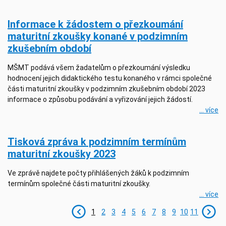
Informace k žádostem o přezkoumání
maturitní zkoušky konané v podzimním
zkušebním období
MŠMT podává všem žadatelům o přezkoumání výsledku
hodnocení jejich didaktického testu konaného v rámci společné
části maturitní zkoušky v podzimním zkušebním období 2023
informace o způsobu podávání a vyřizování jejich žádostí.
... více
Tisková zpráva k podzimním termínům
maturitní zkoušky 2023
Ve zprávě najdete počty přihlášených žáků k podzimním
termínům společné části maturitní zkoušky.
... více
1
2
3
4
5
6
7
8
9
10
11