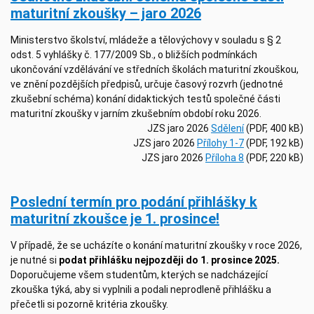
maturitní zkoušky – jaro 2026
Ministerstvo školství, mládeže a tělovýchovy v souladu s § 2
odst. 5 vyhlášky č. 177/2009 Sb., o bližších podmínkách
ukončování vzdělávání ve středních školách maturitní zkouškou,
ve znění pozdějších předpisů, určuje časový rozvrh (jednotné
zkušební schéma) konání didaktických testů společné části
maturitní zkoušky v jarním zkušebním období roku 2026.
JZS jaro 2026
Sdělení
(PDF, 400 kB)
JZS jaro 2026
Přílohy 1-7
(PDF, 192 kB)
JZS jaro 2026
Příloha 8
(PDF, 220 kB)
Poslední termín pro podání přihlášky k
maturitní zkoušce je 1. prosince!
V případě, že se ucházíte o konání maturitní zkoušky v roce 2026,
je nutné si
podat přihlášku nejpozději do 1. prosince 2025.
Doporučujeme všem studentům, kterých se nadcházející
zkouška týká, aby si vyplnili a podali neprodleně přihlášku a
přečetli si pozorně kritéria zkoušky.