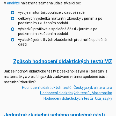
V
analýze
naleznete zejména údaje týkající se:
vývoje maturitní populace v časové řadě;
celkových výsledků maturitní zkoušky
v jarním a po
podzimním zkušebním období;
výsledků profilové a společné části v jarním a po
podzimním zkušebním období;
výsledků jednotlivých zkušebních předmětů společné
části.
Způsob hodnocení didaktických testů MZ
Jak se hodnotí didaktické testy z českého jazyka a literatury, z
matematiky a z cizích jazyků zadávané v rámci společné části
maturitní zkoušky?
Hodnocení didaktických testů_Český jazyk a literatura
Hodnocení didaktických testů_Matematika
Hodnocení didaktických testů_Cizí jazyky
Jednotné zkušební schéma společné části