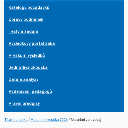
Katalogy požadavků
Úpravy podmínek
Testy a zadání
Výsledkový portál žáka
Přezkum výsledků
Jednotlivá zkouška
Data a analýzy
Vzdělávání pedagogů
Právní předpisy
(current)
Titulní stránka
Maturitní zkouška 2026
Maturitní zpravodaj