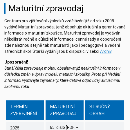
Maturitní zpravodaj
Centrum pro zjišťování výsledků vzdělávání již od roku 2008
vydává Maturitní zpravodaj, jenž obsahuje aktuální a garantované
informace o maturitní zkoušce. Maturitní zpravodaj je vydáván
několikrát ročně a důležité informace, cenné rady a doporučení
zde naleznou stejně tak maturanti, jako i pedagogové a vedení
středních škol. Starší vydání jsou k dispozici v sekci
Archiv
.
Upozornění!
Starší čísla zpravodaje mohou obsahovat již neaktuální informace v
důsledku změn a úprav modelu maturitní zkoušky. Proto při hledání
informací využívejte zejména ty, které datově odpovídají aktuálnímu
školnímu roku.
TERMÍN
MATURITNÍ
STRUČNÝ
ZVEŘEJNĚNÍ
ZPRAVODAJ
OBSAH
65. číslo
[PDF, --
2025