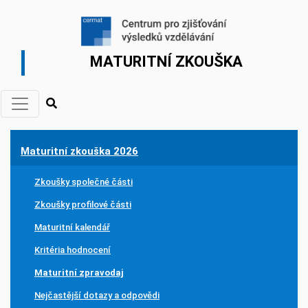
MATURITNÍ ZKOUŠKA
Maturitní zkouška 2026
Zkoušky společné části
Zkoušky profilové části
Maturitní kalendář
Kritéria hodnocení
Maturitní zpravodaj
Nejčastější dotazy a odpovědi