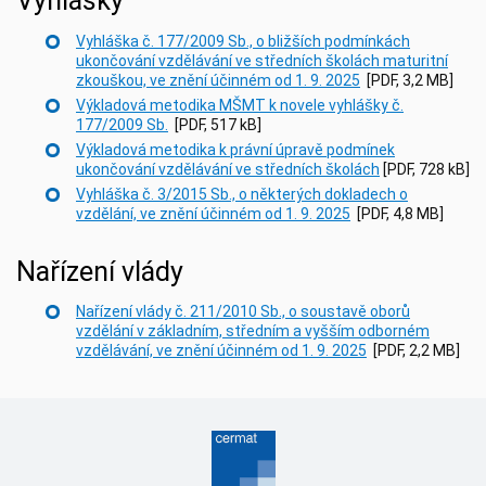
Vyhlášky
Vyhláška č. 177/2009 Sb., o bližších podmínkách
ukončování vzdělávání ve středních školách maturitní
zkouškou, ve znění účinném od 1. 9. 202
5
[PDF, 3,2 MB]
Výkladová m
etodika MŠMT k novele vyhlášky č.
177/2009 Sb.
[PDF, 517 kB]
Výkladová metodika k právní úpravě podmínek
ukončování vzdělávání ve středních školách
[PDF, 728 kB]
Vyhláška č. 3/2015 Sb., o některých dokladech o
vzdělání, ve znění účinném od 1. 9. 2025
[PDF, 4,8 MB]
Nařízení vlády
Nařízení vlády č. 211/2010 Sb., o soustavě oborů
vzdělání v základním, středním a vyšším odborném
vzdělávání, ve znění účinném od 1. 9. 2025
[PDF, 2,2 MB]