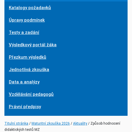
Katalogy požadavků
Úpravy podmínek
Testy a zadání
Výsledkový portál žáka
Přezkum výsledků
Jednotlivá zkouška
Data a analýzy
Vzdělávání pedagogů
Právní předpisy
(current)
(current)
Titulní stránka
Maturitní zkouška 2026
Aktuality
Způsob hodnocení
didaktických testů MZ