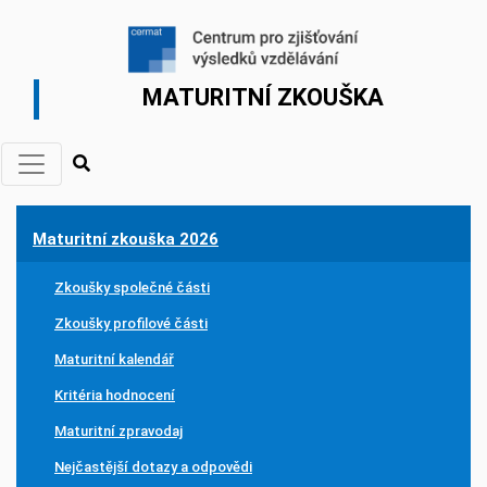
MATURITNÍ ZKOUŠKA
Maturitní zkouška 2026
Zkoušky společné části
Zkoušky profilové části
Maturitní kalendář
Kritéria hodnocení
Maturitní zpravodaj
Nejčastější dotazy a odpovědi