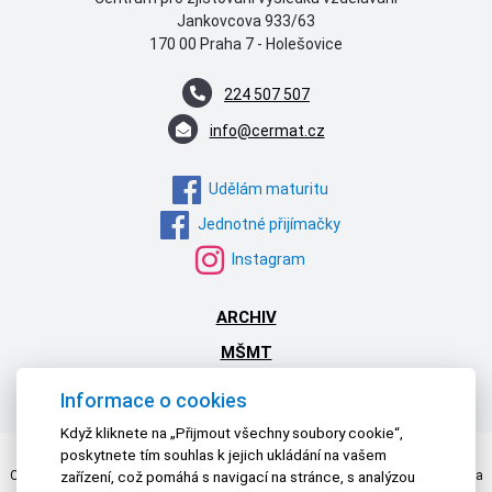
Jankovcova 933/63
170 00 Praha 7 - Holešovice
224 507 507
info@cermat.cz
Udělám maturitu
Jednotné přijímačky
Instagram
ARCHIV
MŠMT
NPI ČR
Informace o cookies
Když kliknete na „Přijmout všechny soubory cookie“,
poskytnete tím souhlas k jejich ukládání na vašem
Centrum pro zjišťování výsledků vzdělávání | © 2026 Všechna práva vyhrazena
zařízení, což pomáhá s navigací na stránce, s analýzou