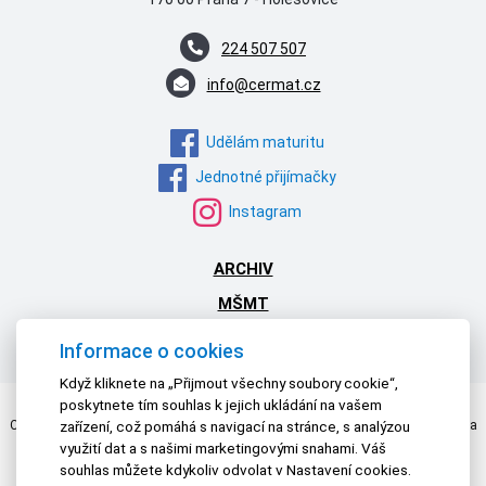
224 507 507
info@cermat.cz
Udělám maturitu
Jednotné přijímačky
Instagram
ARCHIV
MŠMT
NPI ČR
Informace o cookies
Když kliknete na „Přijmout všechny soubory cookie“,
poskytnete tím souhlas k jejich ukládání na vašem
Centrum pro zjišťování výsledků vzdělávání | © 2026 Všechna práva vyhrazena
zařízení, což pomáhá s navigací na stránce, s analýzou
Textová verze
|
Mapa stránek
|
Prohlášení o přístupnosti
využití dat a s našimi marketingovými snahami. Váš
souhlas můžete kdykoliv odvolat v Nastavení cookies.