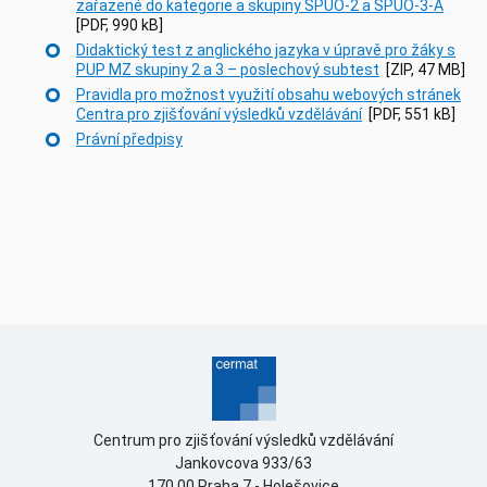
zařazené do kategorie a skupiny SPUO-2 a SPUO-3-A
[PDF, 990 kB]
Didaktický test z anglického jazyka v úpravě pro žáky s
PUP MZ skupiny 2 a 3
– poslechový subtest
[ZIP, 47 MB]
Pravidla pro možnost využití obsahu webových stránek
Centra pro zjišťování výsledků vzdělávání
[PDF, 551 kB]
Právní předpisy
Centrum pro zjišťování výsledků vzdělávání
Jankovcova 933/63
170 00 Praha 7 - Holešovice