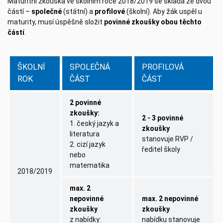
Maturitní zkouška ve školním roce 2018/2019 se skládá ze dvou
částí –
společné
(státní) a
profilové
(školní). Aby žák uspěl u
maturity, musí úspěšně složit
povinné zkoušky obou těchto
částí
.
ŠKOLNÍ
SPOLEČNÁ
PROFILOVÁ
ROK
ČÁST
ČÁST
2 povinné
zkoušky:
2 - 3 povinné
1. český jazyk a
zkoušky
literatura
stanovuje RVP /
2. cizí jazyk
ředitel školy
nebo
matematika
2018/2019
max. 2
nepovinné
max. 2 nepovinné
zkoušky
zkoušky
z nabídky:
nabídku stanovuje