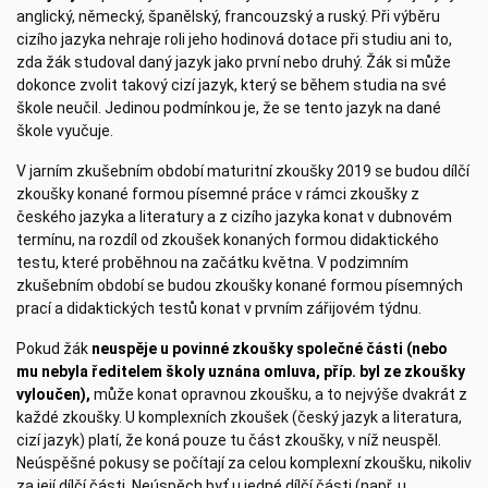
anglický, německý, španělský, francouzský a ruský. Při výběru
cizího jazyka nehraje roli jeho hodinová dotace při studiu ani to,
zda žák studoval daný jazyk jako první nebo druhý. Žák si může
dokonce zvolit takový cizí jazyk, který se během studia na své
škole neučil. Jedinou podmínkou je, že se tento jazyk na dané
škole vyučuje.
V jarním zkušebním období maturitní zkoušky 2019 se budou dílčí
zkoušky konané formou písemné práce v rámci zkoušky z
českého jazyka a literatury a z cizího jazyka konat v dubnovém
termínu, na rozdíl od zkoušek konaných formou didaktického
testu, které proběhnou na začátku května. V podzimním
zkušebním období se budou zkoušky konané formou písemných
prací a didaktických testů konat v prvním zářijovém týdnu.
Pokud žák
neuspěje u povinné zkoušky společné části (nebo
mu nebyla ředitelem školy uznána omluva, příp. byl ze zkoušky
vyloučen),
může konat opravnou zkoušku, a to nejvýše dvakrát z
každé zkoušky. U komplexních zkoušek (český jazyk a literatura,
cizí jazyk) platí, že koná pouze tu část zkoušky, v níž neuspěl.
Neúspěšné pokusy se počítají za celou komplexní zkoušku, nikoliv
za její dílčí části. Neúspěch byť u jedné dílčí části (např. u