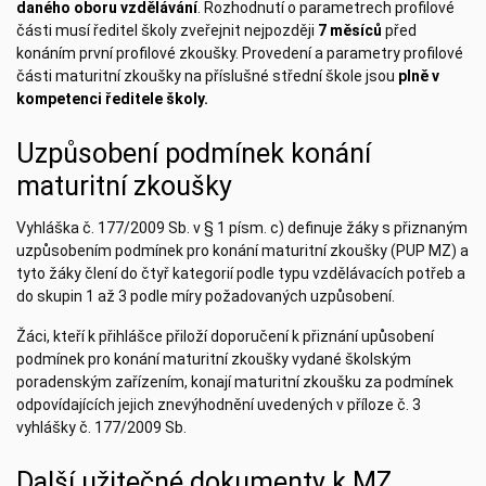
daného oboru vzdělávání
. Rozhodnutí o parametrech profilové
části musí ředitel školy zveřejnit nejpozději
7 měsíců
před
konáním první profilové zkoušky. Provedení a parametry profilové
části maturitní zkoušky na příslušné střední škole jsou
plně v
kompetenci ředitele školy.
Uzpůsobení podmínek konání
maturitní zkoušky
Vyhláška č. 177/2009 Sb. v § 1 písm. c) definuje žáky s přiznaným
uzpůsobením podmínek pro konání maturitní zkoušky (PUP MZ) a
tyto žáky člení do čtyř kategorií podle typu vzdělávacích potřeb a
do skupin 1 až 3 podle míry požadovaných uzpůsobení.
Žáci, kteří k přihlášce přiloží doporučení k přiznání upůsobení
podmínek pro konání maturitní zkoušky vydané školským
poradenským zařízením, konají maturitní zkoušku za podmínek
odpovídajících jejich znevýhodnění uvedených v příloze č. 3
vyhlášky č. 177/2009 Sb.
Další užitečné dokumenty k MZ