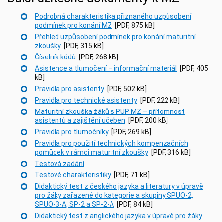
Podrobná charakteristika přiznaného uzpůsobení
podmínek pro konání MZ
[PDF, 875 kB]
Přehled uzpůsobení podmínek pro konání maturitní
zkoušky
[PDF, 315 kB]
Číselník kódů
[PDF, 268 kB]
Asistence a tlumočení – informační materiál
[PDF, 405
kB]
Pravidla pro asistenty
[PDF, 502 kB]
Pravidla pro technické asistenty
[PDF, 222 kB]
Maturitní zkouška žáků s PUP MZ – přítomnost
asistentů a zajištění učeben
[PDF, 200 kB]
Pravidla pro tlumočníky
[PDF, 269 kB]
Pravidla pro použití technických kompenzačních
pomůcek v rámci maturitní zkoušky
[PDF, 316 kB]
Testová zadání
Testové charakteristiky
[PDF, 71 kB]
D
idaktický test z českého jazyka a literatury v úpravě
pro žáky zařazené do kategorie a skupiny SPUO-2,
SPUO-3-A, SP-2 a SP-2-A
[PDF, 84 kB]
D
idaktický test z anglického jazyka v úpravě pro žáky