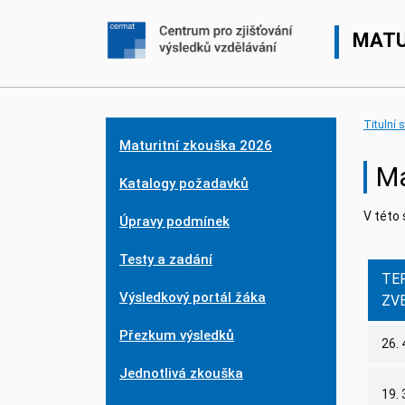
MATU
Titulní 
Maturitní zkouška 2026
Ma
Katalogy požadavků
V této 
Úpravy podmínek
Testy a zadání
TE
Výsledkový portál žáka
ZV
Přezkum výsledků
26. 
Jednotlivá zkouška
19. 