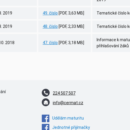
3. 2019
49. číslo
[PDF, 3,63 MB]
Tematické číslo 
3. 2019
48. číslo
[PDF, 2,33 MB]
Tematické číslo k
Informace k matur
10. 2018
47. číslo
[PDF, 3,18 MB]
přihlašování žáků
vání
224 507 507
info@cermat.cz
Udělám maturitu
Jednotné přijímačky