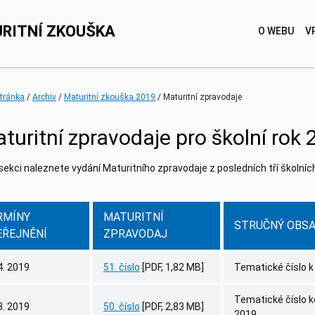
RITNÍ ZKOUŠKA
O WEBU
V
(current)
(current)
stránka
Archiv
Maturitní zkouška 2019
Maturitní zpravodaje
turitní zpravodaje pro školní rok
sekci naleznete vydání Maturitního zpravodaje z posledních tří školních 
RMÍNY
MATURITNÍ
STRUČNÝ OBS
EŘEJNĚNÍ
ZPRAVODAJ
4. 2019
51. číslo
[PDF, 1,82 MB]
Tematické číslo 
Tematické číslo k
3. 2019
50. číslo
[PDF, 2,83 MB]
2019