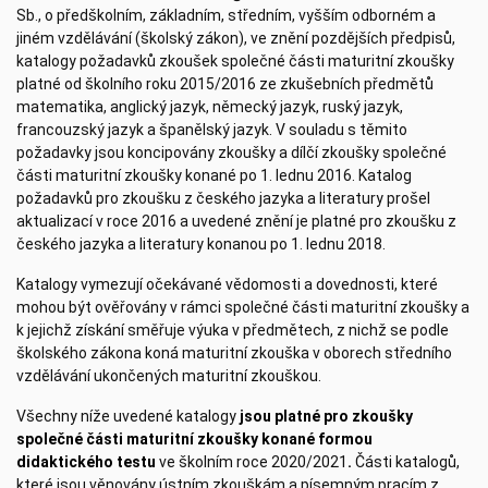
Sb., o předškolním, základním, středním, vyšším odborném a
jiném vzdělávání (školský zákon), ve znění pozdějších předpisů,
katalogy požadavků zkoušek společné části maturitní zkoušky
platné od školního roku 2015/2016 ze zkušebních předmětů
matematika, anglický jazyk, německý jazyk, ruský jazyk,
francouzský jazyk a španělský jazyk. V souladu s těmito
požadavky jsou koncipovány zkoušky a dílčí zkoušky společné
části maturitní zkoušky konané po 1. lednu 2016. Katalog
požadavků pro zkoušku z českého jazyka a literatury prošel
aktualizací v roce 2016 a uvedené znění je platné pro zkoušku z
českého jazyka a literatury konanou po 1. lednu 2018.
Katalogy vymezují očekávané vědomosti a dovednosti, které
mohou být ověřovány v rámci společné části maturitní zkoušky a
k jejichž získání směřuje výuka v předmětech, z nichž se podle
školského zákona koná maturitní zkouška v oborech středního
vzdělávání ukončených maturitní zkouškou.
Všechny níže uvedené katalogy
jsou platné pro zkoušky
společné části maturitní zkoušky konané formou
didaktického testu
ve školním roce 2020/2021
.
Části katalogů,
které jsou věnovány ústním zkouškám a písemným pracím z