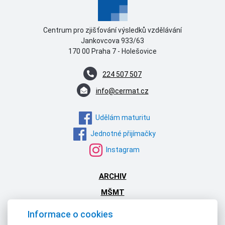
Centrum pro zjišťování výsledků vzdělávání
Jankovcova 933/63
170 00 Praha 7 - Holešovice
224 507 507
info@cermat.cz
Udělám maturitu
Jednotné přijímačky
Instagram
ARCHIV
MŠMT
NPI ČR
Informace o cookies