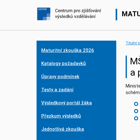
MATU
Titulní 
Maturitní zkouška 2026
MŠ
Katalogy požadavků
a 
Úpravy podmínek
Ministe
Testy a zadání
schéma
Výsledkový portál žáka
Přezkum výsledků
Jednotlivá zkouška