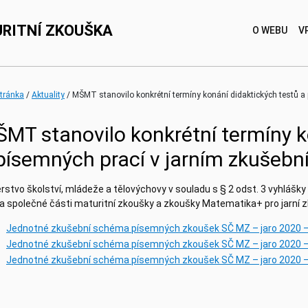
RITNÍ ZKOUŠKA
O WEBU
V
(current)
stránka
Aktuality
MŠMT stanovilo konkrétní termíny konání didaktických testů a
MT stanovilo konkrétní termíny k
písemných prací v jarním zkušeb
rstvo školství, mládeže a tělovýchovy v souladu s § 2 odst. 3 vyhlášky
 společné části maturitní zkoušky a zkoušky Matematika+ pro jarní z
Jednotné zkušební schéma písemných zkoušek SČ MZ – jaro 2020 
Jednotné zkušební schéma písemných zkoušek SČ MZ – jaro 2020 – 
Jednotné zkušební schéma písemných zkoušek SČ MZ – jaro 2020 –