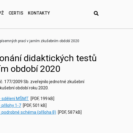
PŽ
CERTIS
KONTAKTY
 písemných prací v jarním zkušebním období 2020
onání didaktických testů
ním období 2020
 č. 177/2009 Sb. zveřejnilo jednotné zkušební
kušební období roku 2020.
– sdělení MŠMT
[PDF, 199 kB]
přílohy 1-7
[PDF, 501 kB]
 podrobné schéma (příloha 8)
[PDF, 587 kB]