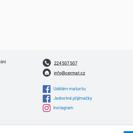
vání
224 507 507
info@cermat.cz
Udělám maturitu
Jednotné přijímačky
Instagram