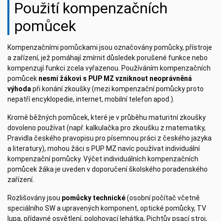
Použití kompenzačních
pomůcek
Kompenzačními pomůckami jsou označovány pomůcky, přístroje
a zařízení, jež pomáhají zmírnit důsledek porušené funkce nebo
kompenzují funkci zcela vyřazenou. Používáním kompenzačních
pomůcek
nesmí žákovi s PUP MZ vzniknout neoprávněná
výhoda
při konání zkoušky (mezi kompenzační pomůcky proto
nepatří encyklopedie, internet, mobilní telefon apod.).
Kromě běžných pomůcek, které je v průběhu maturitní zkoušky
dovoleno používat (např. kalkulačka pro zkoušku z matematiky,
Pravidla českého pravopisu pro písemnou práci z českého jazyka
a literatury), mohou žáci s PUP MZ navíc používat individuální
kompenzační pomůcky. Výčet individuálních kompenzačních
pomůcek žáka je uveden v doporučení školského poradenského
zařízení.
Rozlišovány jsou
pomůcky
technické
(osobní počítač včetně
speciálního SW a upravených komponent, optické pomůcky, TV
lupa, přídavné osvětlení, polohovací lehátka, Pichtův psací stroj,