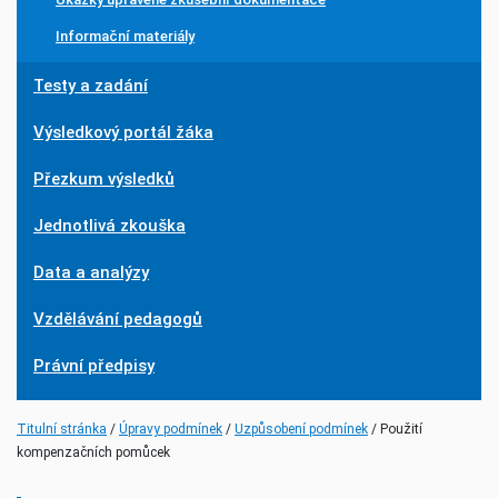
Informační materiály
Testy a zadání
Výsledkový portál žáka
Přezkum výsledků
Jednotlivá zkouška
Data a analýzy
Vzdělávání pedagogů
Právní předpisy
(current)
(current)
Titulní stránka
Úpravy podmínek
Uzpůsobení podmínek
Použití
kompenzačních pomůcek