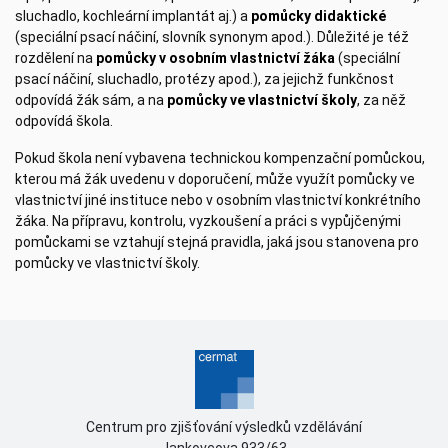
sluchadlo, kochleární implantát aj.) a
pomůcky
didaktické
(speciální psací náčiní, slovník synonym apod.). Důležité je též
rozdělení na
pomůcky v osobním vlastnictví žáka
(speciální
psací náčiní, sluchadlo, protézy apod.), za jejichž funkčnost
odpovídá žák sám, a na
pomůcky ve vlastnictví školy
, za něž
odpovídá škola.
Pokud škola není vybavena technickou kompenzační pomůckou,
kterou má žák uvedenu v doporučení, může využít pomůcky ve
vlastnictví jiné instituce nebo v osobním vlastnictví konkrétního
žáka. Na přípravu, kontrolu, vyzkoušení a práci s vypůjčenými
pomůckami se vztahují stejná pravidla, jaká jsou stanovena pro
pomůcky ve vlastnictví školy.
Centrum pro zjišťování výsledků vzdělávání
Jankovcova 933/63