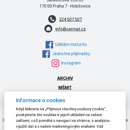
170 00 Praha 7 - Holešovice
224 507 507
info@cermat.cz
Udělám maturitu
Jednotné přijímačky
Instagram
ARCHIV
MŠMT
NPI ČR
Informace o cookies
Když kliknete na „Přijmout všechny soubory cookie“,
poskytnete tím souhlas k jejich ukládání na vašem
Centrum pro zjišťování výsledků vzdělávání | © 2026 Všechna práva vyhrazena
zařízení, což pomáhá s navigací na stránce, s analýzou
Textová verze
|
Mapa stránek
|
Prohlášení o přístupnosti
využití dat a s našimi marketingovými snahami. Váš