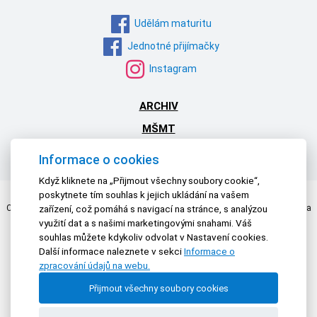
Udělám maturitu
Jednotné přijímačky
Instagram
ARCHIV
MŠMT
NPI ČR
Informace o cookies
Když kliknete na „Přijmout všechny soubory cookie“,
poskytnete tím souhlas k jejich ukládání na vašem
Centrum pro zjišťování výsledků vzdělávání | © 2026 Všechna práva vyhrazena
zařízení, což pomáhá s navigací na stránce, s analýzou
Textová verze
|
Mapa stránek
|
Prohlášení o přístupnosti
využití dat a s našimi marketingovými snahami. Váš
souhlas můžete kdykoliv odvolat v Nastavení cookies.
Další informace naleznete v sekci
Informace o
zpracování údajů na webu.
Přijmout všechny soubory cookies