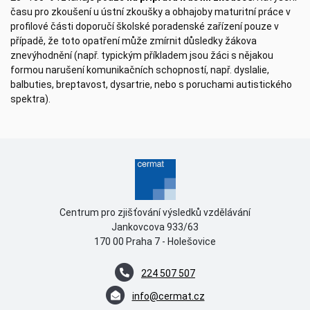
času pro zkoušení u ústní zkoušky a obhajoby maturitní práce v
profilové části doporučí školské poradenské zařízení pouze v
případě, že toto opatření může zmírnit důsledky žákova
znevýhodnění (např. typickým příkladem jsou žáci s nějakou
formou narušení komunikačních schopností, např. dyslalie,
balbuties, breptavost, dysartrie, nebo s poruchami autistického
spektra).
Centrum pro zjišťování výsledků vzdělávání
Jankovcova 933/63
170 00 Praha 7 - Holešovice
224 507 507
info@cermat.cz