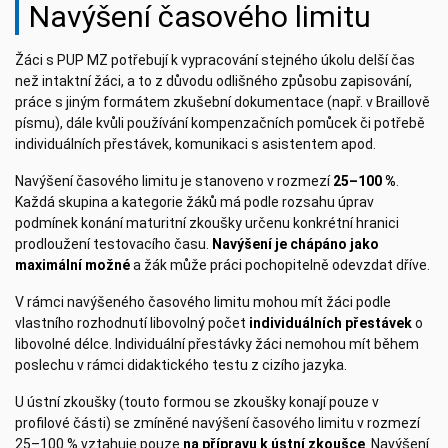
Navýšení časového limitu
Žáci s PUP MZ potřebují k vypracování stejného úkolu delší čas
než intaktní žáci, a to z důvodu odlišného způsobu zapisování,
práce s jiným formátem zkušební dokumentace (např. v Braillově
písmu), dále kvůli používání kompenzačních pomůcek či potřebě
individuálních přestávek, komunikaci s asistentem apod.
Navýšení časového limitu je stanoveno v rozmezí
25–100 %
.
Každá skupina a kategorie žáků má podle rozsahu úprav
podmínek konání maturitní zkoušky určenu konkrétní hranici
prodloužení testovacího času.
Navýšení je chápáno jako
maximální možné
a žák může práci pochopitelně odevzdat dříve.
V rámci navýšeného časového limitu mohou mít žáci podle
vlastního rozhodnutí libovolný počet
individuálních přestávek
o
libovolné délce. Individuální přestávky žáci nemohou mít během
poslechu v rámci didaktického testu z cizího jazyka.
U ústní zkoušky (touto formou se zkoušky konají pouze v
profilové části) se zmíněné navýšení časového limitu v rozmezí
25–100 % vztahuje pouze
na přípravu k ústní zkoušce
. Navýšení