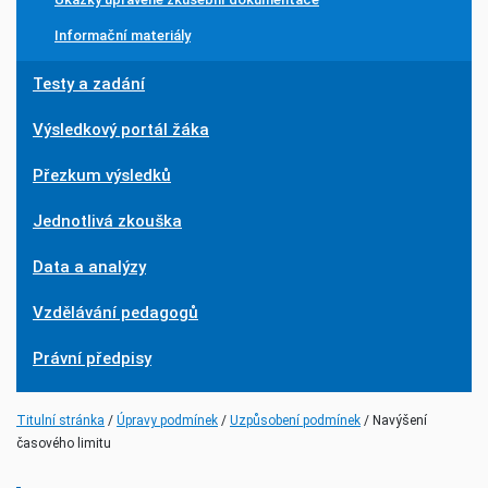
Informační materiály
Testy a zadání
Výsledkový portál žáka
Přezkum výsledků
Jednotlivá zkouška
Data a analýzy
Vzdělávání pedagogů
Právní předpisy
(current)
(current)
Titulní stránka
Úpravy podmínek
Uzpůsobení podmínek
Navýšení
časového limitu