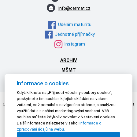
info@cermat.cz
Udělám maturitu
Jednotné přijímačky
Instagram
ARCHIV
MŠMT
NPI ČR
Informace o cookies
Když kliknete na „Přijmout všechny soubory cookie“,
poskytnete tím souhlas k jejich ukládání na vašem
Centrum pro zjišťování výsledků vzdělávání | © 2026 Všechna práva vyhrazena
zařízení, což pomáhá s navigací na stránce, s analýzou
Textová verze
|
Mapa stránek
|
Prohlášení o přístupnosti
využití dat a s našimi marketingovými snahami. Váš
souhlas můžete kdykoliv odvolat v Nastavení cookies.
Další informace naleznete v sekci
Informace o
zpracování údajů na webu.