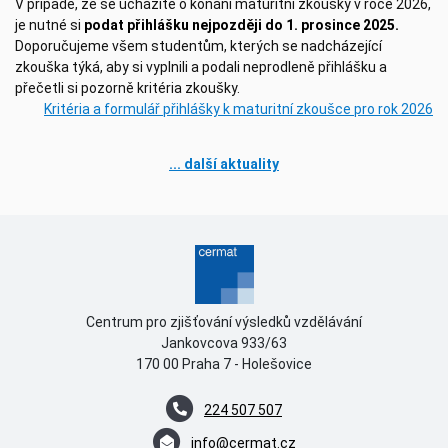
V případě, že se ucházíte o konání maturitní zkoušky v roce 2026,
je nutné si
podat přihlášku nejpozději do 1. prosince 2025.
Doporučujeme všem studentům, kterých se nadcházející
zkouška týká, aby si vyplnili a podali neprodleně přihlášku a
přečetli si pozorně kritéria zkoušky.
Kritéria a formulář přihlášky k maturitní zkoušce pro rok 2026
... další aktuality
Centrum pro zjišťování výsledků vzdělávání
Jankovcova 933/63
170 00 Praha 7 - Holešovice
224 507 507
info@cermat.cz