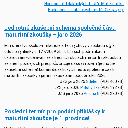
Hodnocení didaktických testů_Matematika
Hodnocení didaktických testů_Cizí jazyky
Jednotné zkušební schéma společné části
maturitní zkoušky – jaro 2026
Ministerstvo školství, mládeže a tělovýchovy v souladu s § 2
odst. 5 vyhlášky č. 177/2009 Sb., o bližších podmínkách
ukončování vzdělávání ve středních školách maturitní zkouškou,
ve znění pozdějších předpisů, určuje časový rozvrh (jednotné
zkušební schéma) konání didaktických testů společné části
maturitní zkoušky v jarním zkušebním období roku 2026.
JZS jaro 2026
Sdělení
(PDF, 400 kB)
JZS jaro 2026
Přílohy 1-7
(PDF, 192 kB)
JZS jaro 2026
Příloha 8
(PDF, 220 kB)
Poslední termín pro podání přihlášky k
maturitní zkoušce je 1. prosince!