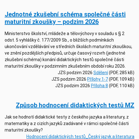
Jednotné zkušební schéma společné části
maturitní zkoušky – podzim 2026
Ministerstvo školství, mládeže a tělovýchovy v souladu s § 2
odst. 5 vyhlášky č. 177/2009 Sb., o bližších podmínkách
ukončování vzdělávání ve středních školách maturitní zkouškou,
ve znění pozdějších předpisů, určuje časový rozvrh (jednotné
zkušební schéma) konání didaktických testů společné části
maturitní zkoušky v podzimním zkušebním období roku 2026.
JZS podzim 2026
Sdělení
(PDF, 285 kB)
JZS podzim 2026
Přílohy 1-7
(PDF, 109 kB)
JZS podzim 2026
Příloha 8
(PDF, 110 kB)
Způsob hodnocení didaktických testů MZ
Jak se hodnotí didaktické testy z českého jazyka a literatury, z
matematiky a z cizích jazyků zadávané v rámci společné části
maturitní zkoušky?
Hodnocení didaktických testů_Český jazyk a literatura