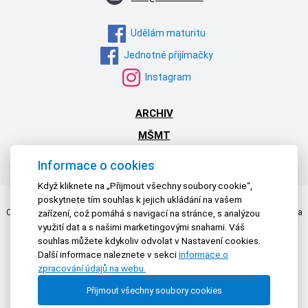
Udělám maturitu
Jednotné přijímačky
Instagram
ARCHIV
MŠMT
NPI ČR
Informace o cookies
Když kliknete na „Přijmout všechny soubory cookie“,
poskytnete tím souhlas k jejich ukládání na vašem
Centrum pro zjišťování výsledků vzdělávání | © 2026 Všechna práva vyhrazena
zařízení, což pomáhá s navigací na stránce, s analýzou
Textová verze
|
Mapa stránek
|
Prohlášení o přístupnosti
využití dat a s našimi marketingovými snahami. Váš
souhlas můžete kdykoliv odvolat v Nastavení cookies.
Další informace naleznete v sekci
Informace o
zpracování údajů na webu.
Přijmout všechny soubory cookies