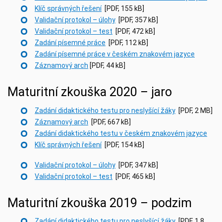
Klíč správných řešení
[PDF, 155 kB]
Validační protokol – úlohy
[PDF, 357 kB]
Validační protokol – test
[PDF, 472 kB]
Zadání písemné práce
[PDF, 112 kB]
Zadání písemné práce v českém znakovém jazyce
Záznamový arch
[PDF, 44 kB]
Maturitní zkouška 2020 – jaro
Zadání didaktického testu pro neslyšící žáky
[PDF, 2 MB]
Záznamový arch
[PDF, 667 kB]
Zadání didaktického testu v českém znakovém jazyce
Klíč správných řešení
[PDF, 154 kB]
Validační protokol – úlohy
[PDF, 347 kB]
Validační protokol – test
[PDF, 465 kB]
Maturitní zkouška 2019 – podzim
Zadání didaktického testu pro neslyšící žáky
[PDF, 1,8