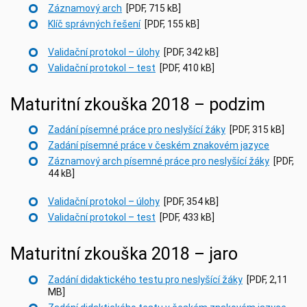
Záznamový arch
[PDF, 715 kB]
Klíč správných řešení
[PDF, 155 kB]
Validační protokol – úlohy
[PDF, 342 kB]
Validační protokol – test
[PDF, 410 kB]
Maturitní zkouška 2018 – podzim
Zadání písemné práce pro neslyšící žáky
[PDF, 315 kB]
Zadání písemné práce v českém znakovém jazyce
Záznamový arch písemné práce pro neslyšící žáky
[PDF,
44 kB]
Validační protokol – úlohy
[PDF, 354 kB]
Validační protokol – test
[PDF, 433 kB]
Maturitní zkouška 2018 – jaro
Zadání didaktického testu pro neslyšící žáky
[PDF, 2,11
MB]