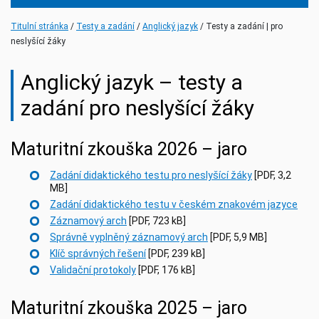
(current)
(current)
Titulní stránka
Testy a zadání
Anglický jazyk
Testy a zadání | pro
neslyšící žáky
Anglický jazyk – testy a
zadání pro neslyšící žáky
Maturitní zkouška 2026 – jaro
Zadání didaktického testu pro neslyšící žáky
[PDF, 3,2
MB]
Zadání didaktického testu v českém znakovém jazyce
Záznamový arch
[PDF, 723 kB]
Správně vyplněný záznamový arch
[PDF, 5,9 MB]
Klíč správných řešení
[PDF, 239 kB]
Validační protokoly
[PDF, 176 kB]
Maturitní zkouška 2025 – jaro