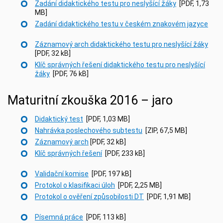
Zadání didaktického testu pro neslyšící žáky
[PDF, 1,73
MB]
Zadání didaktického testu v českém znakovém jazyce
Záznamový arch didaktického testu pro neslyšící žáky
[PDF, 32 kB]
Klíč správných řešení didaktického testu pro neslyšící
žáky
[PDF, 76 kB]
Maturitní zkouška 2016 – jaro
Didaktický test
[PDF, 1,03 MB]
Nahrávka poslechového subtestu
[ZIP, 67,5 MB]
Záznamový arch
[PDF, 32 kB]
Klíč správných řešení
[PDF, 233 kB]
Validační komise
[PDF, 197 kB]
Protokol o klasifikaci úloh
[PDF, 2,25 MB]
Protokol o ověření způsobilosti DT
[PDF, 1,91 MB]
Písemná práce
[PDF, 113 kB]