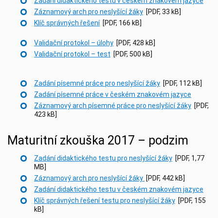
Zadání didaktického testu v českém znakovém jazyce
Záznamový arch pro neslyšící žáky
[PDF, 33 kB]
Klíč správných řešení
[PDF, 166 kB]
Validační protokol – úlohy
[PDF, 428 kB]
Validační protokol – test
[PDF, 500 kB]
Zadání písemné práce pro neslyšící žáky
[PDF, 112 kB]
Zadání písemné práce v českém znakovém jazyce
Záznamový arch písemné práce pro neslyšící žáky
[PDF,
423 kB]
Maturitní zkouška 2017 – podzim
Zadání didaktického testu pro neslyšící žáky
[PDF, 1,77
MB]
Záznamový arch pro neslyšící žáky
[PDF, 442 kB]
Zadání didaktického testu v českém znakovém jazyce
Klíč správných řešení testu pro neslyšící žáky
[PDF, 155
kB]