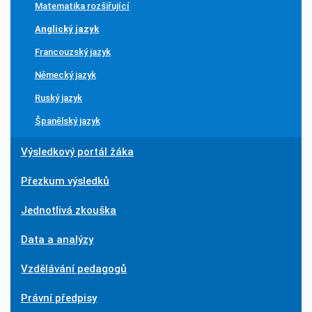
Matematika rozšiřující
Anglický jazyk
Francouzský jazyk
Německý jazyk
Ruský jazyk
Španělský jazyk
Výsledkový portál žáka
Přezkum výsledků
Jednotlivá zkouška
Data a analýzy
Vzdělávání pedagogů
Právní předpisy