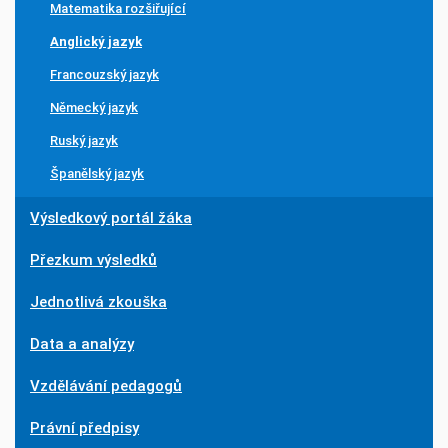
Matematika rozšiřující
Anglický jazyk
Francouzský jazyk
Německý jazyk
Ruský jazyk
Španělský jazyk
Výsledkový portál žáka
Přezkum výsledků
Jednotlivá zkouška
Data a analýzy
Vzdělávání pedagogů
Právní předpisy