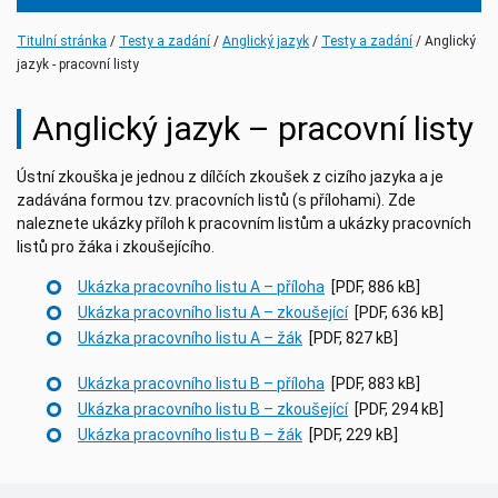
(current)
(current)
(current)
Titulní stránka
Testy a zadání
Anglický jazyk
Testy a zadání
Anglický
jazyk - pracovní listy
Anglický jazyk – pracovní listy
Ústní zkouška je jednou z dílčích zkoušek z cizího jazyka a je
zadávána formou tzv. pracovních listů (s přílohami). Zde
naleznete ukázky příloh k pracovním listům a ukázky pracovních
listů pro žáka i zkoušejícího.
Ukázka pracovního listu A – příloha
[PDF, 886 kB]
Ukázka pracovního listu A – zkoušející
[PDF, 636 kB]
Ukázka pracovního listu A – žák
[PDF, 827 kB]
Ukázka pracovního listu B – příloha
[PDF, 883 kB]
Ukázka pracovního listu B – zkoušející
[PDF, 294 kB]
Ukázka pracovního listu B – žák
[PDF, 229 kB]