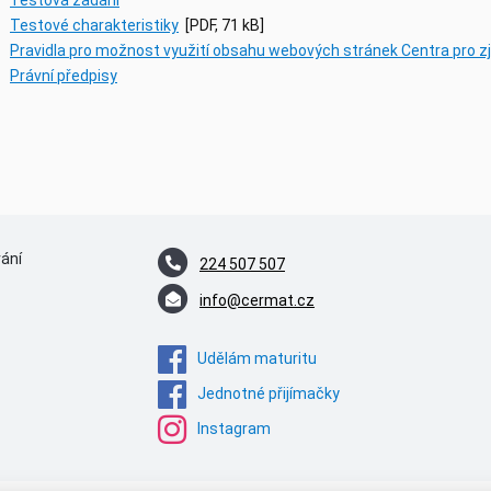
Testové charakteristiky
[PDF, 71 kB]
Pravidla pro možnost využití obsahu webových stránek Centra pro zj
Právní předpisy
vání
224 507 507
info@cermat.cz
Udělám maturitu
Jednotné přijímačky
Instagram