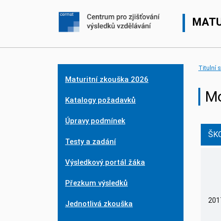
MATU
Titulní 
Maturitní zkouška 2026
Mo
Katalogy požadavků
Úpravy podmínek
ŠK
Testy a zadání
Výsledkový portál žáka
Přezkum výsledků
201
Jednotlivá zkouška