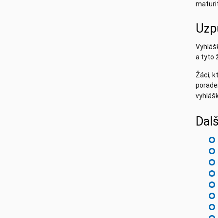
maturit
Uzp
Vyhláš
a tyto 
Žáci, k
poraden
vyhlášk
Dal