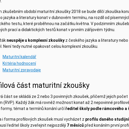
.
ím zkušebním období maturitní zkoušky 2018 se bude dílčí zkouška ko
o jazyka a literatury konat v dubnovém termínu, na rozdíl od písemnýc
ického testu, které proběhnou na začátku května. V podzimním zkuš
ch prací a didaktických testů konat v prvním zářijovém týdnu.
žák
neuspěje u komplexní zkoušky
z českého jazyka a literatury nebo c
l. Není tedy nutné opakovat celou komplexní zkoušku.
Maturitní kalendář
Kritéria hodnocení
Maturitní zpravodaje
ilová část maturitní zkoušky
vá část se skládá ze 2 nebo 3 povinných zkoušek, přičemž jejich počet
m (RVP). Každý žák má rovněž možnost konat až 2 nepovinné profilové
 formy, témat a termínů konání určí
ředitel školy podle rámcového a
a i forma profilových zkoušek musí vycházet z
profilu daného studijn
usí ředitel školy zveřejnit nejpozději
7 měsíců
před konáním první profi