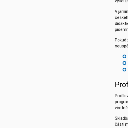
vyučuje
V jarn
českéh
didakt
písemný
Pokud 
neuspě
Prof
Profilo
progra
včetně
Skladb
části m