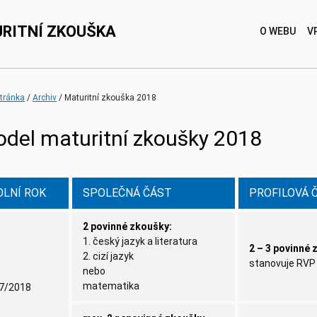
RITNÍ ZKOUŠKA
O WEBU
V
(current)
stránka
Archiv
Maturitní zkouška 2018
del maturitní zkoušky 2018
OLNÍ ROK
SPOLEČNÁ ČÁST
PROFILOVÁ 
2 povinné zkoušky:
1. český jazyk a literatura
2 – 3 povinné
2. cizí jazyk
stanovuje RVP /
nebo
matematika
7/2018