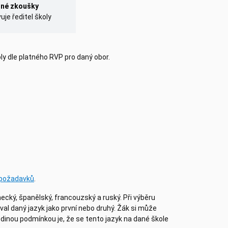
nné zkoušky
je ředitel školy
ly dle platného RVP pro daný obor.
 požadavků
.
ecký, španělský, francouzský a ruský. Při výběru
oval daný jazyk jako první nebo druhý. Žák si může
Jedinou podmínkou je, že se tento jazyk na dané škole