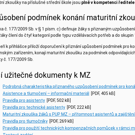
ní zkoušky na příslušné střední škole jsou
plně v kompetenci ředitele
ůsobení podmínek konání maturitní zko
ka č. 177/2009 Sb. v § 1 písm. c) definuje žáky s přiznaným uzpůsobe
žáky člení do čtyř kategorií podle typu vzdělávacích potřeb a do skup
teří k přihlášce přiloží doporučení k přiznání upůsobení podmínek pro
ským zařízením, konají maturitní zkoušku za podmínek odpovídajících 
y č. 177/2009 Sb.
ší užitečné dokumenty k MZ
Podrobná charakteristika přiznaného uzpůsobení podmínek pro kon
Asistence a tlumočení – informační materiál
[PDF, 405 kB]
Pravidla pro asistenty
[PDF, 502 kB]
Pravidla pro technické asistenty
[PDF, 222 kB]
Maturitní zkouška žáků s PUP MZ – přítomnost asistentů a zajištěn
Pravidla pro tlumočníky
[PDF, 269 kB]
Pravidla pro použití technických kompenzačních pomůcek v rámci m
Testová zadání