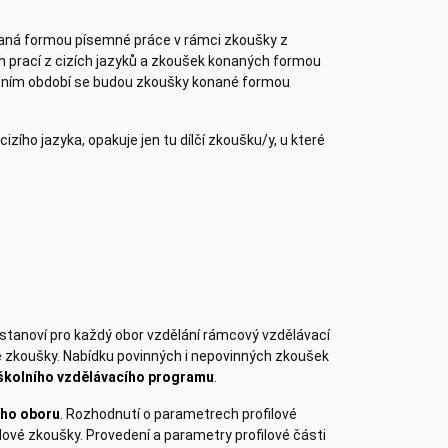
naná formou písemné práce v rámci zkoušky z
h prací z cizích jazyků a zkoušek konaných formou
ebním období se budou zkoušky konané formou
izího jazyka, opakuje jen tu dílčí zkoušku/y, u které
 stanoví pro každý obor vzdělání rámcový vzdělávací
 zkoušky. Nabídku povinných i nepovinných zkoušek
 školního vzdělávacího programu
.
ího oboru
. Rozhodnutí o parametrech profilové
lové zkoušky. Provedení a parametry profilové části