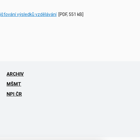
išťování výsledků vzdělávání
[PDF, 551 kB]
ARCHIV
MŠMT
NPI ČR