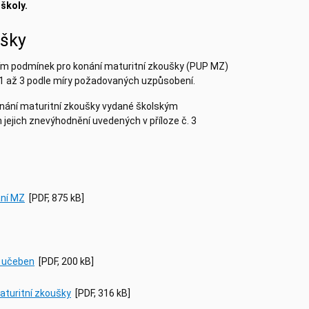
 školy.
ušky
ním podmínek pro konání maturitní zkoušky (PUP MZ)
in 1 až 3 podle míry požadovaných uzpůsobení.
 konání maturitní zkoušky vydané školským
jejich znevýhodnění uvedených v příloze č. 3
ání MZ
[PDF, 875 kB]
í učeben
[PDF, 200 kB]
aturitní zkoušky
[PDF, 316 kB]