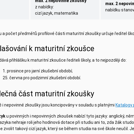
max. 2 nepovinné zkoušky
max. 2 nepovi
z nabídky:
nabídku stanovu
cizí jazyk, matematika
 a počet předmětů profilové části maturitní zkoušky určuje ředitel ško
lašování k maturitní zkoušce
ává přihlášku k maturitní zkoušce řediteli školy, a to nejpozději do:
1. prosince pro jarní zkušební období;
25. června pro podzimní zkušební období.
lečná část maturitní zkoušky
é i nepovinné zkoušky jsou koncipovány v souladu s platnými
Katalogy
zyk
u povinných i nepovinných zkoušek nabízí tyto jazyky: anglický, něm
jazyka nehraje roli jeho hodinová dotace při studiu ani to, zda žák stud
 zvolit takový cizí jazyk, který se během studia na své škole neučil. 